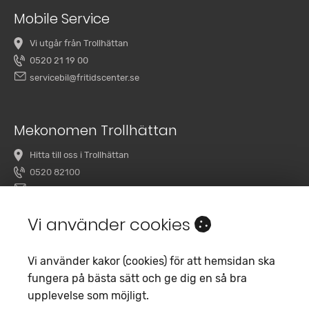
Mobile Service
Vi utgår från Trollhättan
0520 21 19 00
servicebil@fritidscenter.se
Mekonomen Trollhättan
Hitta till oss i Trollhättan
0520 82100
overby@mekonomenbilverkstad.se
Vi använder cookies
Vi använder kakor (cookies) för att hemsidan ska
fungera på bästa sätt och ge dig en så bra
upplevelse som möjligt.
Copyright 2020 Fritidscenter