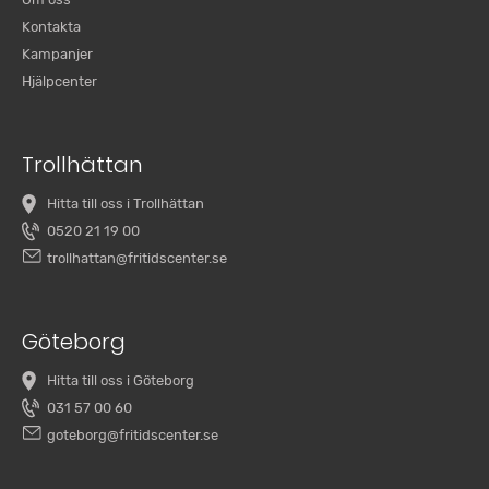
Kontakta
Kampanjer
Hjälpcenter
Trollhättan
Hitta till oss i Trollhättan
0520 21 19 00
trollhattan@fritidscenter.se
Göteborg
Hitta till oss i Göteborg
031 57 00 60
goteborg@fritidscenter.se