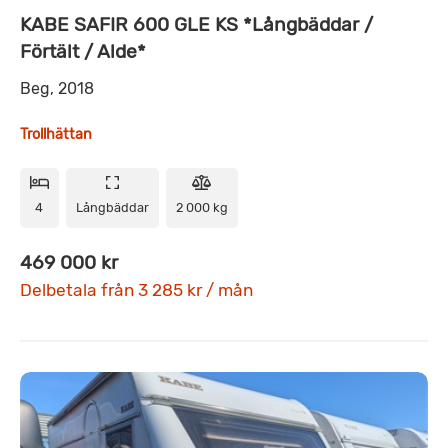
KABE SAFIR 600 GLE KS *Långbäddar /
Förtält / Alde*
Beg, 2018
Trollhättan
4
Långbäddar
2 000 kg
469 000 kr
Delbetala från 3 285 kr / mån