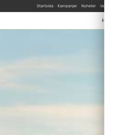
Startsida
Kampanjer
Nyheter
Varumärken
Våra
Husvagnar