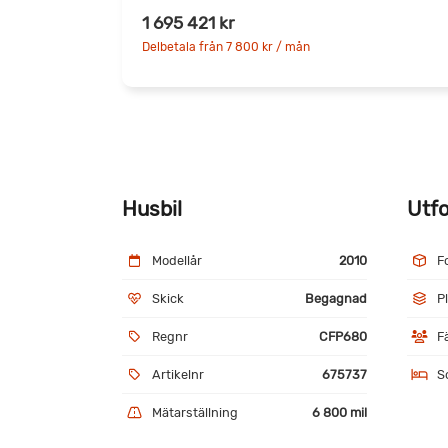
1 695 421 kr
Delbetala från 7 800 kr / mån
Husbil
Utf
Modellår
2010
F
Skick
Begagnad
P
Regnr
CFP680
F
Artikelnr
675737
S
Mätarställning
6 800 mil