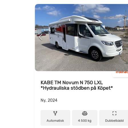
Trollhä
KABE TM Novum N 750 LXL
*Hydrauliska stödben på Köpet*
Ny, 2024
Automatisk
4 500 kg
Dubbelbädd