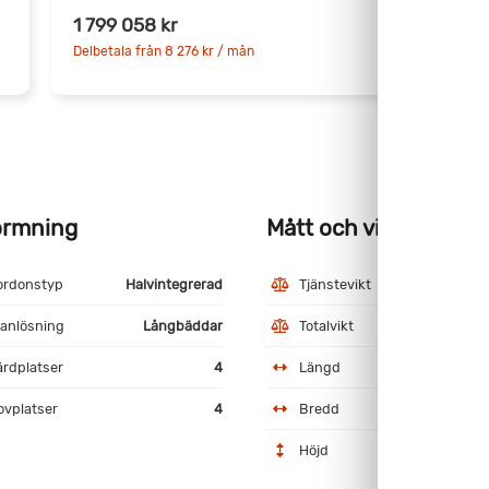
1
1 799 058 kr
1
Delbetala från 8 276 kr / mån
D
ormning
Mått och vikt
ordonstyp
Halvintegrerad
Tjänstevikt
3
lanlösning
Långbäddar
Totalvikt
5
ärdplatser
4
Längd
ovplatser
4
Bredd
Höjd