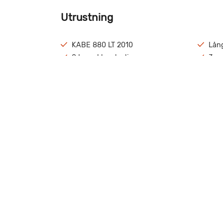
Utrustning
KABE 880 LT 2010
Lång
0 L med kamkedja
3-ax
Solcell
Elek
AirCondition bodel. ( kofångare bak skall bytas do
Våra certifikat