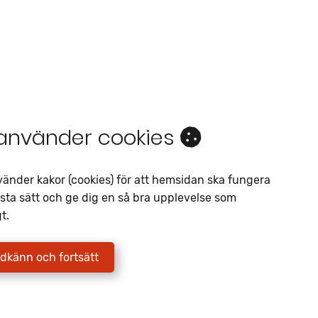
 använder cookies
Intresseanmälan
vänder kakor (cookies) för att hemsidan ska fungera
Av liknande objekt
sta sätt och ge dig en så bra upplevelse som
t.
Telefon
*
E-postadress
*
dkänn och fortsätt
Jag godkänner att Fritidscenter