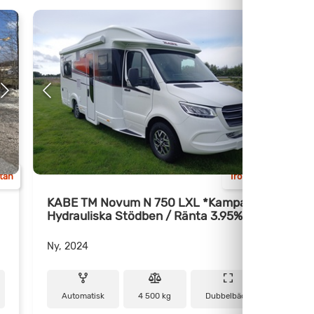
Kam
ttan
Trollhättan
KABE TM Novum N 750 LXL *Kampanj
Hydrauliska Stödben / Ränta 3.95%*
k
Ny, 2024
N
Automatisk
4 500 kg
Dubbelbädd