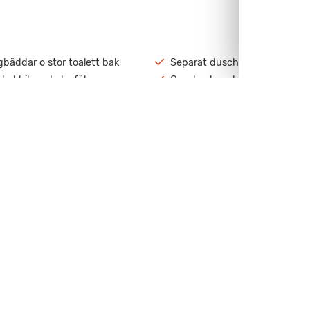
bäddar o stor toalett bak
Separat duschkabin
lad bil med alu-fälgar
Gasolomkopplare
triskt fotsteg bodel
Myggnätsdörr
Visa all utrustning
ck lång lev tid).