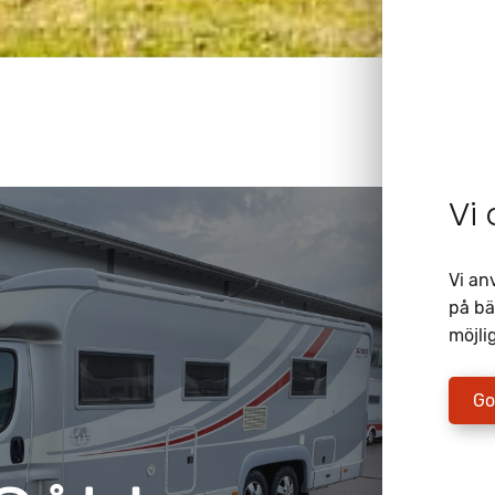
Vi
Vi an
på bä
möjlig
Go