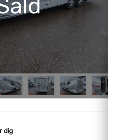
Såld
r dig