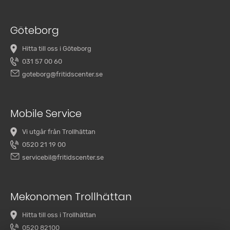
Göteborg
Hitta till oss i Göteborg
031 57 00 60
goteborg@fritidscenter.se
Mobile Service
Vi utgår från Trollhättan
0520 21 19 00
servicebil@fritidscenter.se
Mekonomen Trollhättan
Hitta till oss i Trollhättan
0520 82100