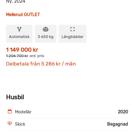
Ny, 2024
Mellerud OUTLET
Automatisk
3 650 kg
Långbäddar
1 149 000 kr
1 206 700 kr
ord. pris
Delbetala från 5 286 kr / mån
Husbil
Modellår
2020
Skick
Begagnad