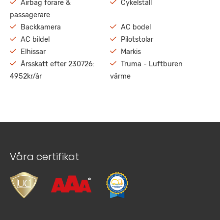
Airbag förare &
Cykelställ
passagerare
Backkamera
AC bodel
AC bildel
Pilotstolar
Elhissar
Markis
Årsskatt efter 230726:
Truma - Luftburen
4952kr/år
värme
Våra certifikat