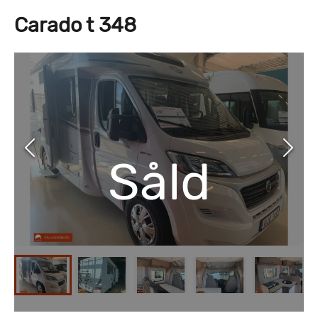
Carado t 348
Såld