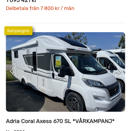
1 695 421 kr
Delbetala från 7 800 kr / mån
Kampanjpris
Adria Coral Axess 670 SL *VÅRKAMPANJ*