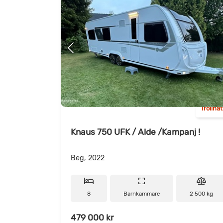
Trollhä
Knaus 750 UFK / Alde /Kampanj !
Beg, 2022
8
Barnkammare
2 500 kg
479 000 kr