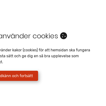
 använder cookies
Intresseanmälan
vänder kakor (cookies) för att hemsidan ska fungera
sta sätt och ge dig en så bra upplevelse som
Av liknande objekt
t.
Telefon
*
dkänn och fortsätt
E-postadress
*
Jag godkänner att Fritidscenter
behandlar mina uppgifter enligt