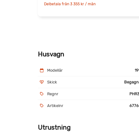
Delbetala från 3 355 kr / mån
Husvagn
Modellår
19
Skick
Begagn
Regnr
PHR3
Artikelnr
6776
Utrustning