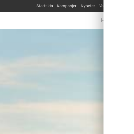
Startsida
Kampanjer
Nyheter
Varumärken
Våra
Husvagnar