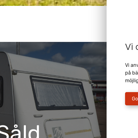
Vi
Vi an
på bä
möjlig
Go
Såld