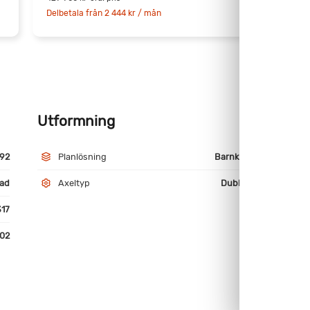
Delbetala från 2 444 kr / mån
D
Utformning
M
92
Planlösning
Barnkammare
ad
Axeltyp
Dubbelaxlad
17
02