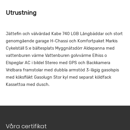
Utrustning
Jättefin och välvårdad Kabe 740 LGB Långbäddar och stort
genomgående garage H-Chassi och Komfortpaket Markis
Cykelställ 5:e bältesplats Myggnätsdörr Aldepanna med
vattenburen värme Vattenburen golvvärme Elhiss o
Elspeglar AC i bildel Stereo med GPS och Backkamera
Vridbara framstolar med dubbla armstöd 3-lågig gasolspis
med köksfläkt Gasolugn Stor kyl med separat köldfack
Kassettoa med dusch.
Våra certifikat