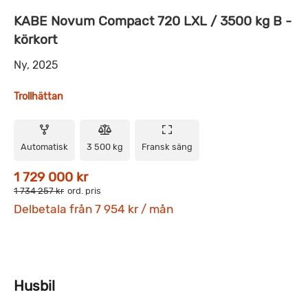
KABE Novum Compact 720 LXL / 3500 kg B -
körkort
Ny, 2025
Trollhättan
Automatisk
3 500 kg
Fransk säng
1 729 000 kr
1 734 257 kr
ord. pris
Delbetala från 7 954 kr / mån
Husbil