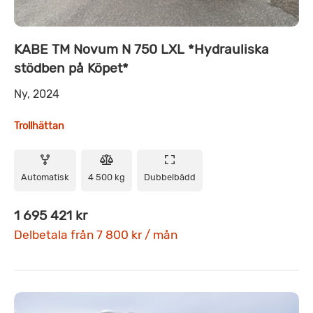
KABE TM Novum N 750 LXL *Hydrauliska
stödben på Köpet*
Ny, 2024
Trollhättan
Automatisk
4 500 kg
Dubbelbädd
1 695 421 kr
Delbetala från 7 800 kr / mån