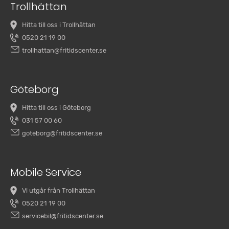
Trollhättan
Hitta till oss i Trollhättan
0520 21 19 00
trollhattan@fritidscenter.se
Göteborg
Hitta till oss i Göteborg
031 57 00 60
goteborg@fritidscenter.se
Mobile Service
Vi utgår från Trollhättan
0520 21 19 00
servicebil@fritidscenter.se