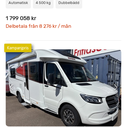
Automatisk
4 500 kg
Dubbelbädd
1 799 058 kr
Delbetala från 8 276 kr / mån
Kampanjpris