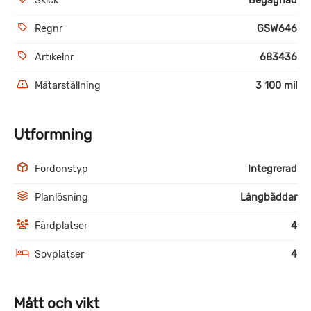
Skick
Begagnad
Regnr
GSW646
Artikelnr
683436
Mätarställning
3 100 mil
Utformning
Fordonstyp
Integrerad
Planlösning
Långbäddar
Färdplatser
4
Sovplatser
4
Mått och vikt