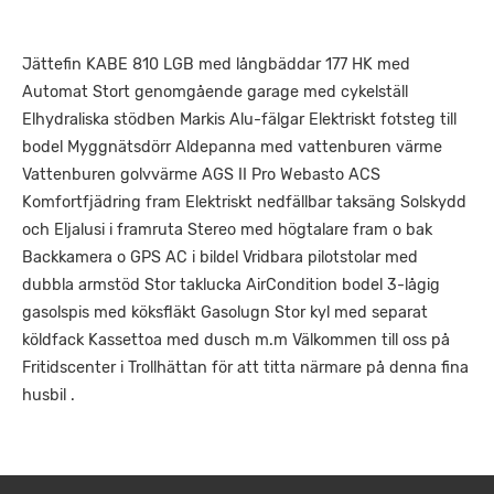
Jättefin KABE 810 LGB med långbäddar 177 HK med
Automat Stort genomgående garage med cykelställ
Elhydraliska stödben Markis Alu-fälgar Elektriskt fotsteg till
bodel Myggnätsdörr Aldepanna med vattenburen värme
Vattenburen golvvärme AGS II Pro Webasto ACS
Komfortfjädring fram Elektriskt nedfällbar taksäng Solskydd
och Eljalusi i framruta Stereo med högtalare fram o bak
Backkamera o GPS AC i bildel Vridbara pilotstolar med
dubbla armstöd Stor taklucka AirCondition bodel 3-lågig
gasolspis med köksfläkt Gasolugn Stor kyl med separat
köldfack Kassettoa med dusch m.m Välkommen till oss på
Fritidscenter i Trollhättan för att titta närmare på denna fina
husbil .