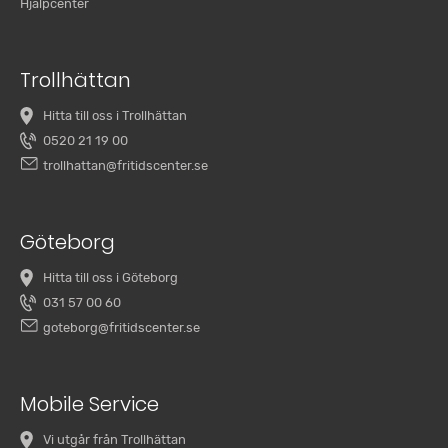
Hjälpcenter
Trollhättan
Hitta till oss i Trollhättan
0520 21 19 00
trollhattan@fritidscenter.se
Göteborg
Hitta till oss i Göteborg
031 57 00 60
goteborg@fritidscenter.se
Mobile Service
Vi utgår från Trollhättan