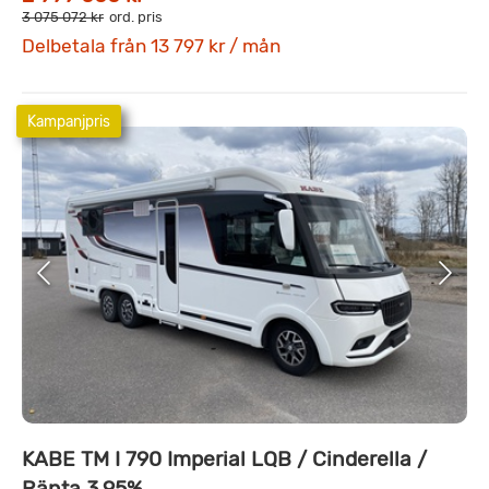
3 075 072 kr
ord. pris
Delbetala från 13 797 kr / mån
Kampanjpris
KABE TM I 790 Imperial LQB / Cinderella /
Ränta 3.95%