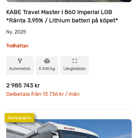
KABE Travel Master I 860 Imperial LGB
*Ränta 3.95% / Lithium batteri på köpet*
Ny, 2025
Trollhättan
Automatisk
5 500 kg
Långbäddar
2 985 743 kr
Delbetala från 13 736 kr / mån
Kampanjpris