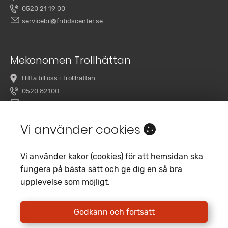
0520 21 19 00
servicebil@fritidscenter.se
Mekonomen Trollhättan
Hitta till oss i Trollhättan
0520 82100
overby@mekonomenbilverkstad.se
Vi använder cookies
Vi använder kakor (cookies) för att hemsidan ska
fungera på bästa sätt och ge dig en så bra
upplevelse som möjligt.
Copyright 2020 Fritidscenter
Empori CMS
Godkänn och fortsätt