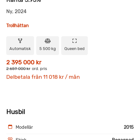
Ny, 2024
Trollhättan
Automatisk
5 500 kg
Queen bed
2 395 000 kr
2 659 000 kr
ord. pris
Delbetala från 11 018 kr / mån
Husbil
Modellår
2015