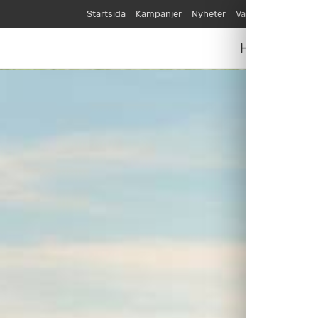
Startsida
Kampanjer
Nyheter
Varumärken
Våra
Husvagnar