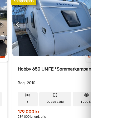
Kampanjpris
ttan
Göteborg
Hobby 650 UMFE *Sommarkampanj
Beg, 2010
B
6
Dubbelbädd
1 900 kg
179 000 kr
7
239 000 kr
ord. pris