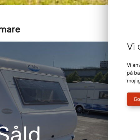
mmare
Vi
Vi an
på bä
möjlig
Go
Såld