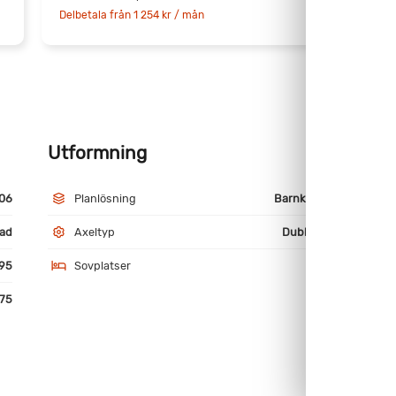
D
Delbetala från 1 254 kr / mån
Utformning
M
06
Planlösning
Barnkammare
ad
Axeltyp
Dubbelaxlad
95
Sovplatser
6
75