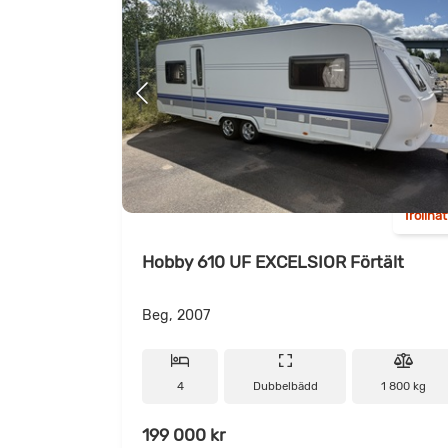
Trollhä
Hobby 610 UF EXCELSIOR Förtält
Beg, 2007
4
Dubbelbädd
1 800 kg
199 000 kr