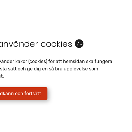
 använder cookies
Intresseanmälan
vänder kakor (cookies) för att hemsidan ska fungera
sta sätt och ge dig en så bra upplevelse som
Av liknande objekt
t.
Telefon
*
dkänn och fortsätt
E-postadress
*
Jag godkänner att Fritidscenter
behandlar mina uppgifter enligt