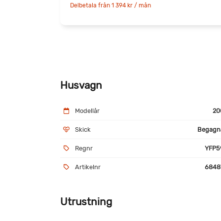
Delbetala från 1 394 kr / mån
Husvagn
Modellår
20
Skick
Begagn
Regnr
YFP5
Artikelnr
6848
Utrustning