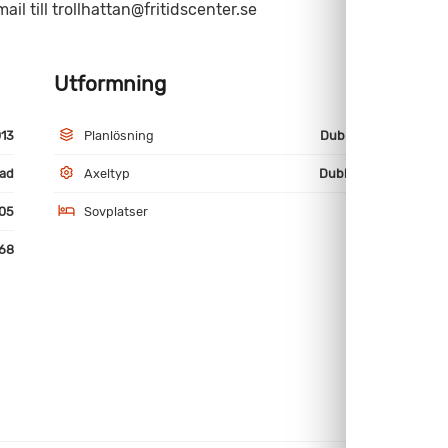
mail till trollhattan@fritidscenter.se
Utformning
M
13
Planlösning
Dubbelbädd
ad
Axeltyp
Dubbelaxlad
05
Sovplatser
5
68