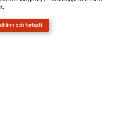
t.
Lånetid
120 mån
dkänn och fortsätt
Så har vi räknat
Räkneförslaget är ett annuitetslån.
Månadskostnad med 20% kontantinsats,
kontakta säljare.
Intresseanmälan
Dela
Spara PDF
Att låna kostar pengar!
Om du inte kan betala tillbaka skulden