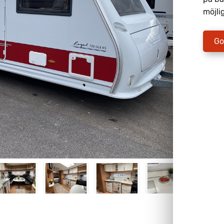
möjlig
Go