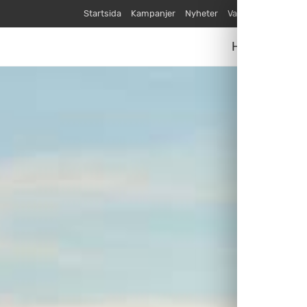
Startsida
Kampanjer
Nyheter
Varumärken
Våra
Husvagnar