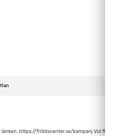
ättan
nken. https://fritidscenter.se/kampanj Vid fler frågor