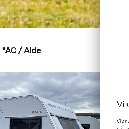
*AC / Alde
Vi
Vi an
på bä