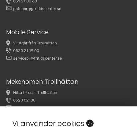
031 57 00 60
goteborg@fritidscenter.se
Mobile Service
Vi utgår från Trollhättan
0520 21 19 00
servicebil@fritidscenter.se
Mekonomen Trollhättan
Hitta till oss i Trollhättan
0520 82100
overby@mekonomenbilverkstad.se
Vi använder cookies