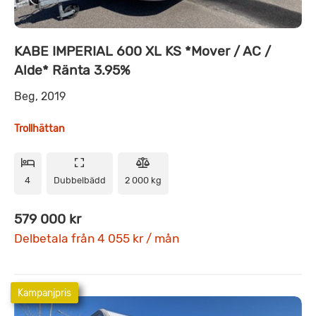
KABE IMPERIAL 600 XL KS *Mover / AC /
Alde* Ränta 3.95%
Beg, 2019
Trollhättan
4
Dubbelbädd
2 000 kg
579 000 kr
Delbetala från 4 055 kr / mån
Kampanjpris