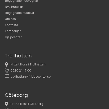
Begagnade husvagnar
Nya husbilar
Begagnade husbilar
Om oss
Kontakta
Kampanjer
Hjälpcenter
Trollhättan
Hitta till oss i Trollhättan
0520 21 19 00
trollhattan@fritidscenter.se
Göteborg
Hitta till oss i Göteborg