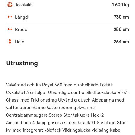
Totalvikt
1 600 kg
Längd
730 cm
Bredd
250 cm
Höjd
264 cm
Utrustning
Välvårdad och fin Royal 560 med dubbelbädd Förtält
Cykelställ Alu-fälgar Utvändig elcentral Skidfackslucka BPW-
Chassi med Friktionsdrag Utvändig dusch Aldepanna med
vattenburen värme Vattenburen golvvärme
Centraldammsugare Stereo Stor taklucka Heki-2
AirCondition 4-lågig gasolspis med köksfläkt Gasolugn Stor
kyl med integrerat köldfack Vädringslucka vid säng Kabe