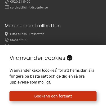
0520 21 19 00
servicebil@fritidscenter.se
Mekonomen Trollhättan
Hitta till oss i Trollhättan
0520 82100
overby@mekonomenbilverkstad.se
Vi använder cookies
Vi använder kakor (cookies) för att hemsidan ska
fungera på bästa sätt och ge dig en så bra
upplevelse som möjligt.
Copyright 2020 Fritidscenter
Empori CMS
Godkänn och fortsätt