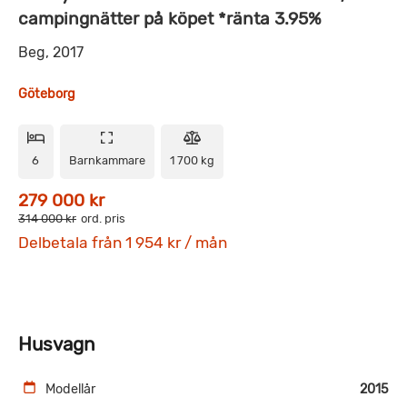
campingnätter på köpet *ränta 3.95%
Beg, 2017
Göteborg
6
Barnkammare
1 700 kg
279 000 kr
314 000 kr
ord. pris
Delbetala från 1 954 kr / mån
Husvagn
Modellår
2015