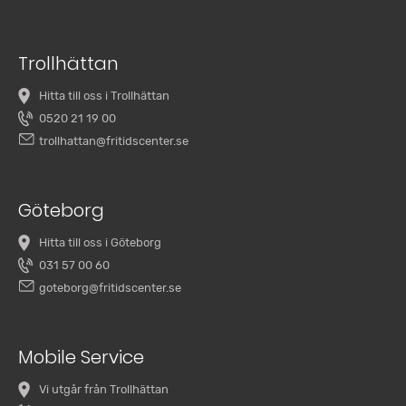
Trollhättan
Hitta till oss i Trollhättan
0520 21 19 00
trollhattan@fritidscenter.se
Göteborg
Hitta till oss i Göteborg
031 57 00 60
goteborg@fritidscenter.se
Mobile Service
Vi utgår från Trollhättan