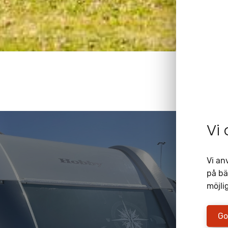
Vi
Vi an
på bä
möjlig
Go