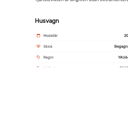
Husvagn
Modellår
20
Skick
Begagn
Regnr
YAU6
Artikelnr
7028
Utrustning
AKS-drag
Alu
Köksfläkt
Kyl 
Välvårdad och fin husvagn med dubelbädd .