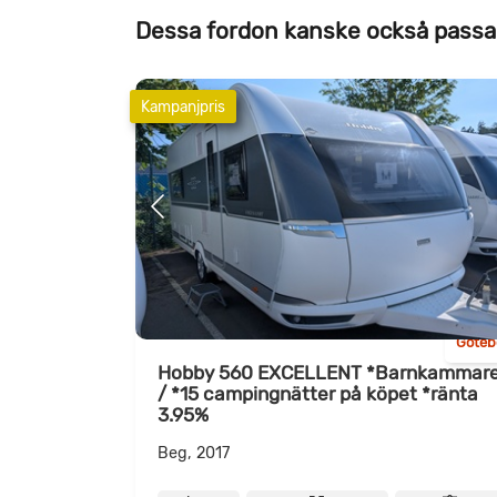
Dessa fordon kanske också passa
Kampanjpris
Göteb
Hobby 560 EXCELLENT *Barnkammar
/ *15 campingnätter på köpet *ränta
3.95%
Beg, 2017