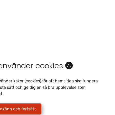
 använder cookies
Intresseanmälan
vänder kakor (cookies) för att hemsidan ska fungera
Av liknande objekt
sta sätt och ge dig en så bra upplevelse som
Telefon
*
t.
E-postadress
*
dkänn och fortsätt