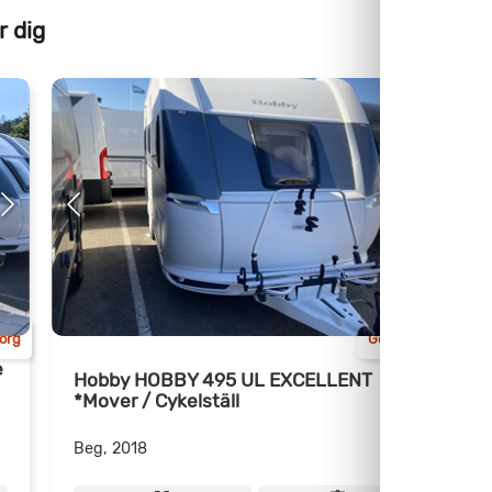
r dig
org
Göteborg
e
Hobby HOBBY 495 UL EXCELLENT
*Mover / Cykelställ
Beg, 2018
B