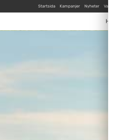
Startsida
Kampanjer
Nyheter
Varumärken
Våra
Husvagnar