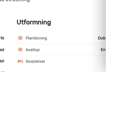
Utformning
M
16
Planlösning
Dubbelbädd
ad
Axeltyp
Enkelaxlad
49
Sovplatser
4
41
miniumfälgar
TV-fäste
och frysfack
Myggnätsdörr