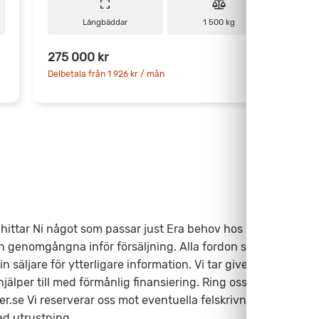
Långbäddar
1 500 kg
275 000 kr
2
Delbetala från 1 926 kr / mån
D
ittar Ni något som passar just Era behov hos Fritidscenter.
h genomgångna inför försäljning. Alla fordon säljs med
säljare för ytterligare information. Vi tar givetvis inbyte
älper till med förmånlig finansiering. Ring oss på 0346-
r.se Vi reserverar oss mot eventuella felskrivningar.
ad utrustning