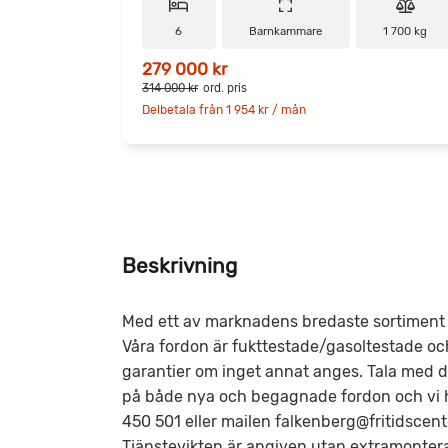
6
Barnkammare
1 700 kg
279 000 kr
314 000 kr
ord. pris
Delbetala från 1 954 kr / mån
Beskrivning
Med ett av marknadens bredaste sortiment h
Våra fordon är fukttestade/gasoltestade oc
garantier om inget annat anges. Tala med din 
på både nya och begagnade fordon och vi hj
450 501 eller mailen falkenberg@fritidscente
Tjänstevikten är angiven utan extramonter