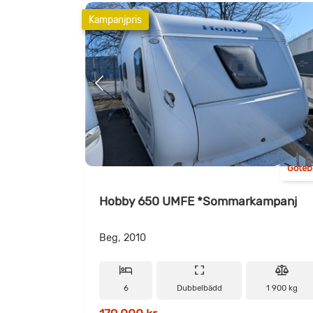
Kampanjpris
Göteb
Hobby 650 UMFE *Sommarkampanj
Beg, 2010
6
Dubbelbädd
1 900 kg