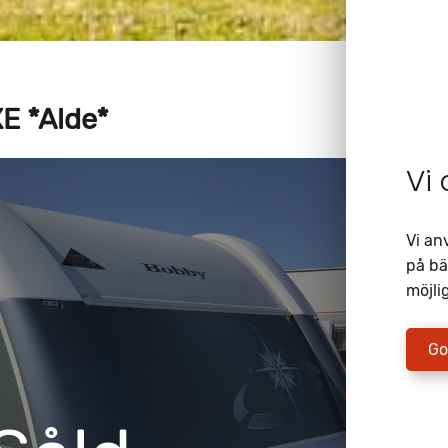
E *Alde*
Vi
Vi an
på bä
möjlig
Go