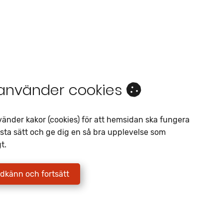
 använder cookies
Intresseanmälan
vänder kakor (cookies) för att hemsidan ska fungera
Av liknande objekt
sta sätt och ge dig en så bra upplevelse som
t.
Telefon
*
E-postadress
*
dkänn och fortsätt
Jag godkänner att Fritidscenter