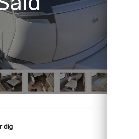
Såld
r dig