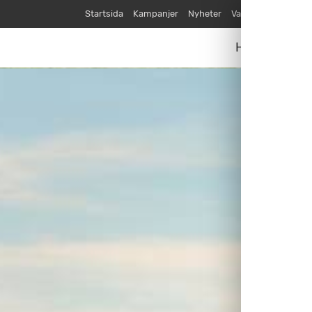
Startsida
Kampanjer
Nyheter
Varumärken
Våra
Husvagnar