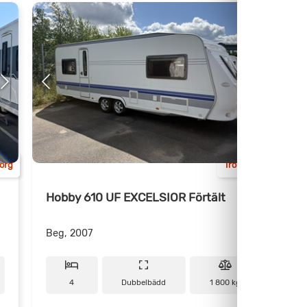
org
Trollhättan
Hobby 610 UF EXCELSIOR Förtält
Beg, 2007
B
4
Dubbelbädd
1 800 kg