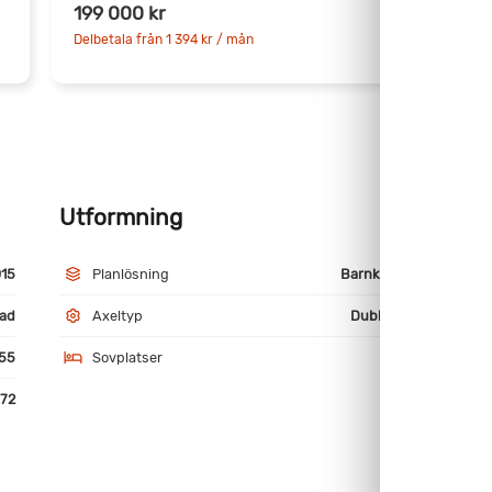
199 000 kr
7
Delbetala från 1 394 kr / mån
D
Utformning
M
15
Planlösning
Barnkammare
ad
Axeltyp
Dubbelaxlad
55
Sovplatser
6
72