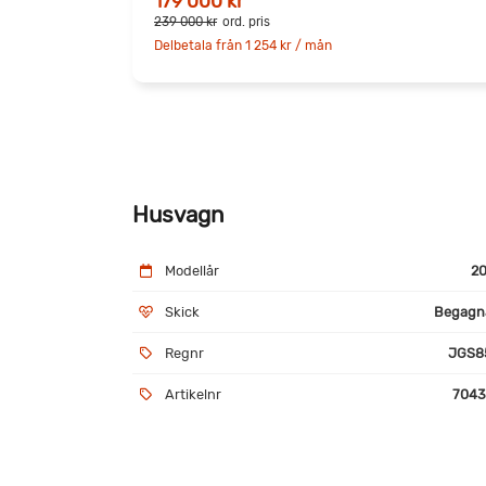
179 000 kr
239 000 kr
ord. pris
Delbetala från 1 254 kr / mån
Husvagn
Modellår
20
Skick
Begagn
Regnr
JGS8
Artikelnr
7043