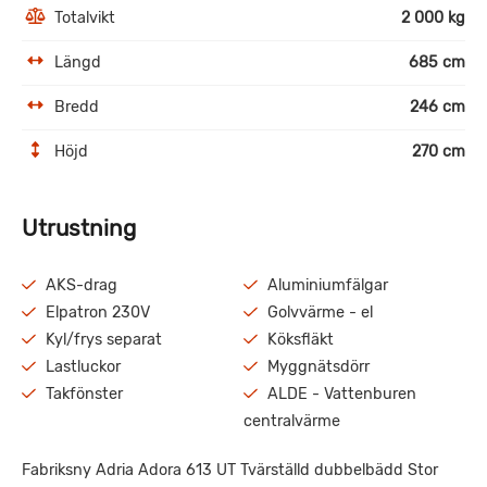
Totalvikt
2 000 kg
Längd
685 cm
Bredd
246 cm
Höjd
270 cm
Utrustning
AKS-drag
Aluminiumfälgar
Elpatron 230V
Golvvärme - el
Kyl/frys separat
Köksfläkt
Lastluckor
Myggnätsdörr
Takfönster
ALDE - Vattenburen
centralvärme
Fabriksny Adria Adora 613 UT Tvärställd dubbelbädd Stor