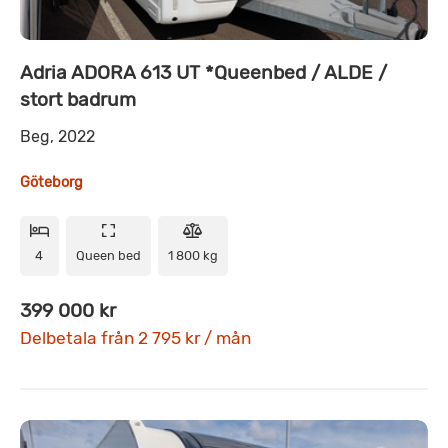
Adria ADORA 613 UT *Queenbed / ALDE /
stort badrum
Beg, 2022
Göteborg
4
Queen bed
1 800 kg
399 000 kr
Delbetala från 2 795 kr / mån