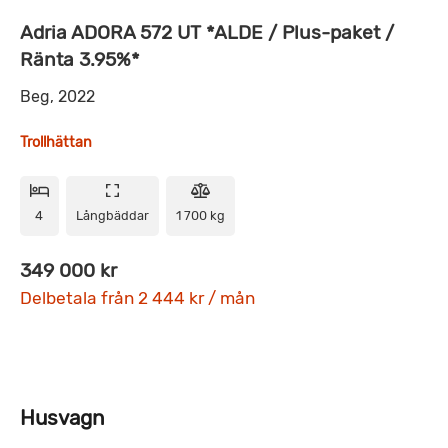
Adria ADORA 572 UT *ALDE / Plus-paket /
Ränta 3.95%*
Beg, 2022
Trollhättan
4
Långbäddar
1 700 kg
349 000 kr
Delbetala från 2 444 kr / mån
Husvagn