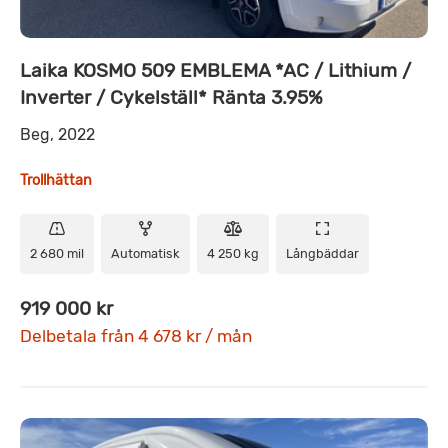
Laika KOSMO 509 EMBLEMA *AC / Lithium /
Inverter / Cykelställ* Ränta 3.95%
Beg, 2022
Trollhättan
2 680 mil
Automatisk
4 250 kg
Långbäddar
919 000 kr
Delbetala från 4 678 kr / mån