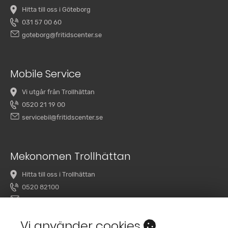
Hitta till oss i Göteborg
031 57 00 60
goteborg@fritidscenter.se
Mobile Service
Vi utgår från Trollhättan
0520 21 19 00
servicebil@fritidscenter.se
Mekonomen Trollhättan
Hitta till oss i Trollhättan
0520 82100
overby@mekonomenbilverkstad.se
Vi använder cookies