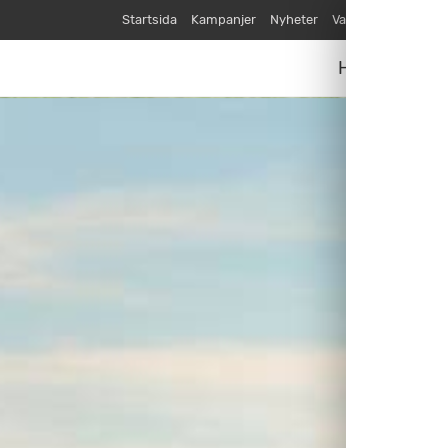
Startsida
Kampanjer
Nyheter
Varumärken
Våra
Husvagnar