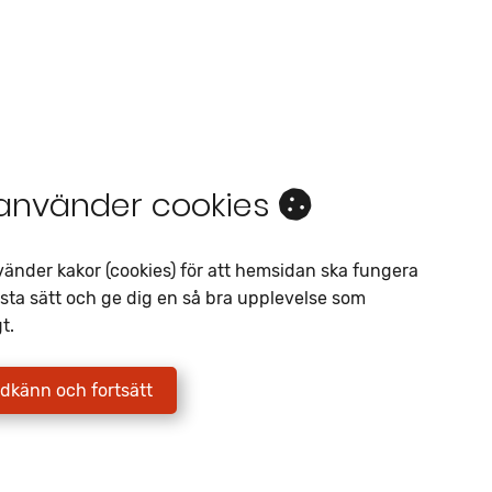
 använder cookies
Intresseanmälan
vänder kakor (cookies) för att hemsidan ska fungera
Av liknande objekt
sta sätt och ge dig en så bra upplevelse som
t.
Telefon
*
E-postadress
*
dkänn och fortsätt
Jag godkänner att Fritidscenter