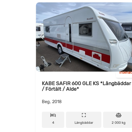
Trollhä
KABE SAFIR 600 GLE KS *Långbäddar
/ Förtält / Alde*
Beg, 2018
4
Långbäddar
2 000 kg