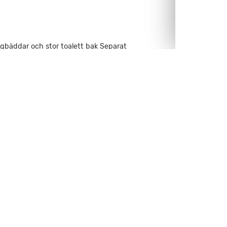
gbäddar och stor toalett bak Separat
ral Skidfackslucka AL-KO Chassi med ATC
sch Aldepanna med vattenburen värme
rderob Stora mediapaket 4-lågig
 med integrerat köldfack
 Variovent m.m Välkommen till oss på
 på denna fina husvagn.