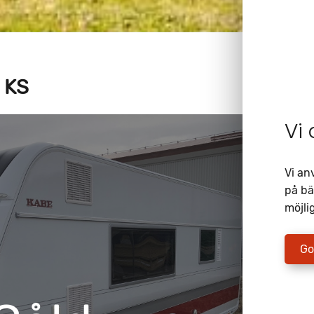
 KS
Vi
Vi an
på bä
möjlig
Go