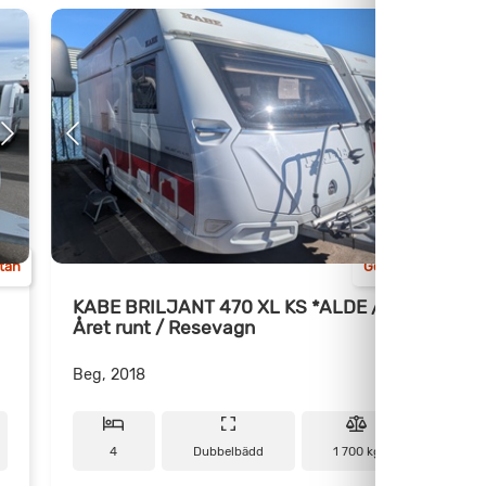
ttan
Göteborg
KABE BRILJANT 470 XL KS *ALDE /
Året runt / Resevagn
Beg, 2018
B
4
Dubbelbädd
1 700 kg