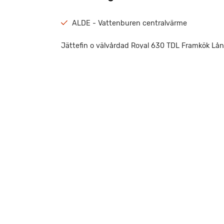
ALDE - Vattenburen centralvärme
Jättefin o välvårdad Royal 630 TDL Framkök Lån
duschkabin Utvändig lastlucka Utvändig elcent
Friktionsdrag Täckkåpa dragstång Utvändig du
Vattenburen golvvärme Myggnätsdörr Instegsga
gasolspis Gasolugn Stor taklucka Heki-2 Stor kyl
Centraldammsugare Vädringslucka vid säng Kabe
Fritidscenter i Trollhättan för att titta närmare
Våra certifikat