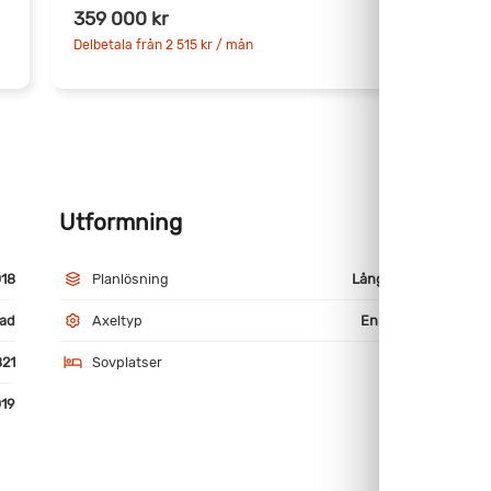
359 000 kr
Delbetala från 2 515 kr / mån
D
Utformning
M
18
Planlösning
Långbäddar
ad
Axeltyp
Enkelaxlad
21
Sovplatser
4
019