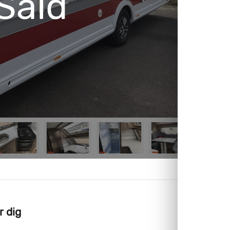
Såld
r dig