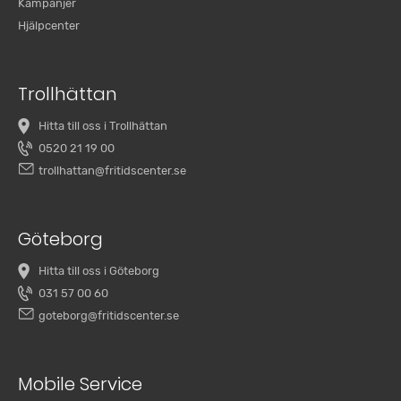
Kampanjer
Hjälpcenter
Trollhättan
Hitta till oss i Trollhättan
0520 21 19 00
trollhattan@fritidscenter.se
Göteborg
Hitta till oss i Göteborg
031 57 00 60
goteborg@fritidscenter.se
Mobile Service