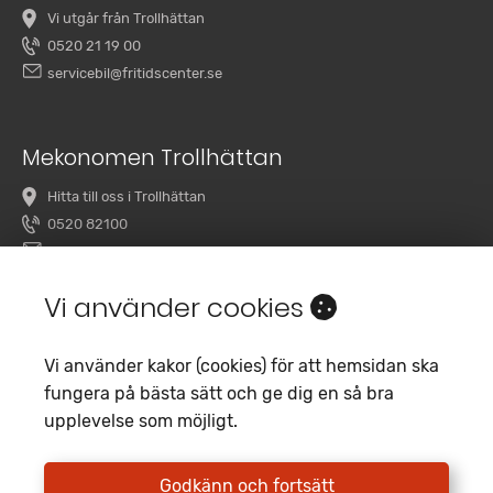
Vi utgår från Trollhättan
0520 21 19 00
servicebil@fritidscenter.se
Mekonomen Trollhättan
Hitta till oss i Trollhättan
0520 82100
overby@mekonomenbilverkstad.se
Vi använder cookies
Vi använder kakor (cookies) för att hemsidan ska
fungera på bästa sätt och ge dig en så bra
upplevelse som möjligt.
Copyright 2020 Fritidscenter
Empori CMS
Godkänn och fortsätt