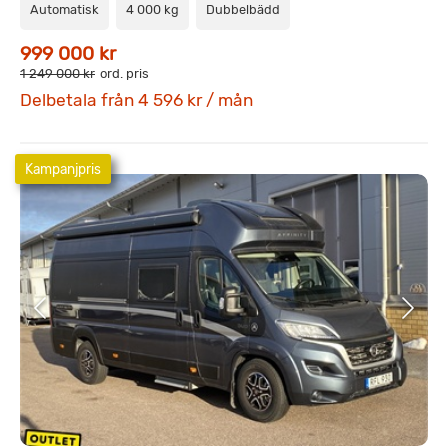
Automatisk
4 000 kg
Dubbelbädd
999 000 kr
1 249 000 kr
ord. pris
Delbetala från 4 596 kr / mån
Kampanjpris