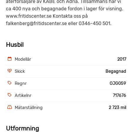
återförsäljare av KABE och Adria. Tillsammans har vi
ca 400 nya och begagnade fordon i lager för visning.
www.fritidscenter.se Kontakta oss på
falkenberg@fritidscenter.se eller 0346-450 501.
Husbil
Modellår
2017
Skick
Begagnad
Regnr
OJG059
Artikelnr
717676
Mätarställning
2 723 mil
Utformning