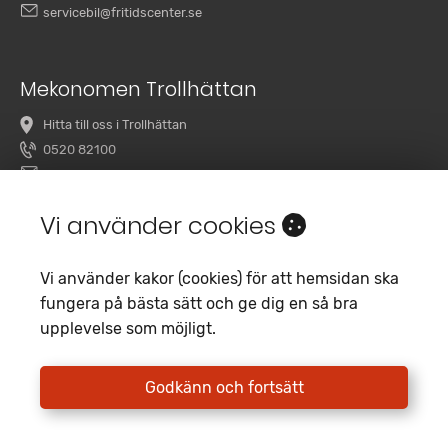
servicebil@fritidscenter.se
Mekonomen Trollhättan
Hitta till oss i Trollhättan
0520 82100
overby@mekonomenbilverkstad.se
Vi använder cookies
Vi använder kakor (cookies) för att hemsidan ska
fungera på bästa sätt och ge dig en så bra
upplevelse som möjligt.
Copyright 2020 Fritidscenter
Empori CMS
Godkänn och fortsätt