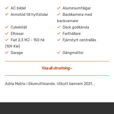
AC bildel
Aluminiumfälgar
Armstöd till hyttstolar
Backkamera med
backvarnare
Cykelställ
Däck godkända
Elhissar
Farthållare
Fiat 2.3 MJ - 150 hk
Fjärrstyrt centrallås
(109 KW)
Garage
Gångmattor
Visa all utrustning
Adria Matrix i Silverutförande. Utbytt kamrem 2021. .