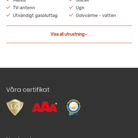
Markis
Solcell
TV-antenn
Ugn
Utvändigt gasoluttag
Golvvärme - vatten
Visa all utrustning
Våra certifikat