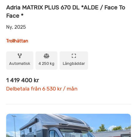
Adria MATRIX PLUS 670 DL *ALDE / Face To
Face *
Ny, 2025
Trollhättan
Automatisk
4 250 kg
Långbäddar
1 419 400 kr
Delbetala från 6 530 kr / mån