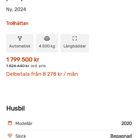
Ny, 2024
Trollhättan
Automatisk
4 500 kg
Långbäddar
1 799 500 kr
1 826 640 kr
ord. pris
Delbetala från 8 278 kr / mån
Husbil
Modellår
2020
Skick
Begagnad