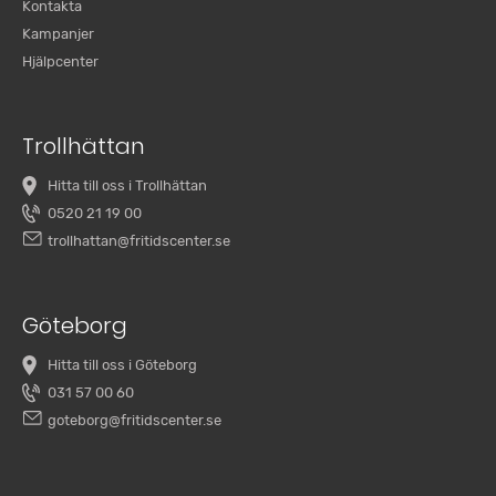
Kontakta
Kampanjer
Hjälpcenter
Trollhättan
Hitta till oss i Trollhättan
0520 21 19 00
trollhattan@fritidscenter.se
Göteborg
Hitta till oss i Göteborg
031 57 00 60
goteborg@fritidscenter.se