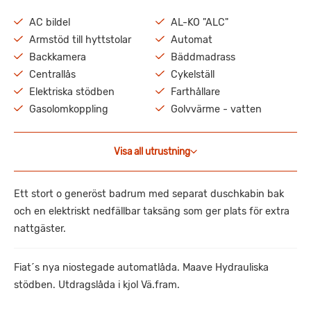
AC bildel
AL-KO "ALC"
Armstöd till hyttstolar
Automat
Backkamera
Bäddmadrass
Centrallås
Cykelställ
Elektriska stödben
Farthållare
Gasolomkoppling
Golvvärme - vatten
Visa all utrustning
Ett stort o generöst badrum med separat duschkabin bak
och en elektriskt nedfällbar taksäng som ger plats för extra
nattgäster.
Fiat´s nya niostegade automatlåda. Maave Hydrauliska
stödben. Utdragslåda i kjol Vä.fram.