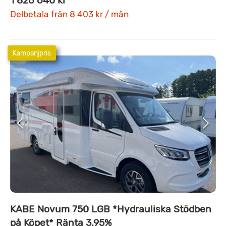
1 826 640 kr
Delbetala från 8 403 kr / mån
Kampanjpris
KABE Novum 750 LGB *Hydrauliska Stödben
på Köpet* Ränta 3.95%