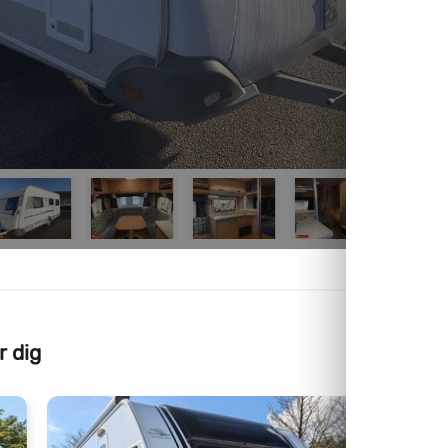
r dig
Kam