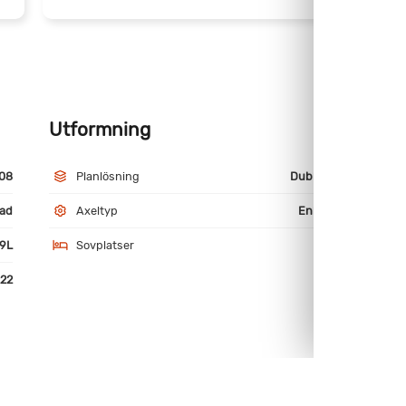
Utformning
M
08
Planlösning
Dubbelbädd
ad
Axeltyp
Enkelaxlad
9L
Sovplatser
4
22
r (Ej Granti)
Micro