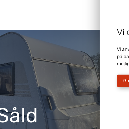
Vi
Vi an
på bä
möjlig
Go
Såld