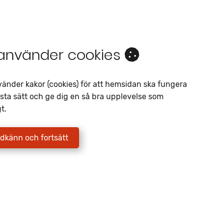
 använder cookies
Intresseanmälan
vänder kakor (cookies) för att hemsidan ska fungera
sta sätt och ge dig en så bra upplevelse som
Av liknande objekt
t.
Telefon
*
dkänn och fortsätt
E-postadress
*
Jag godkänner att Fritidscenter
behandlar mina uppgifter enligt
integritetspolicyn.