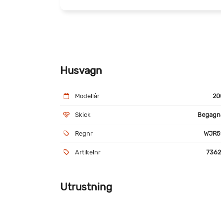
Husvagn
Modellår
20
Skick
Begagn
Regnr
WJR5
Artikelnr
7362
Utrustning
Stor taklucka med bra ljusinsläpp
Move