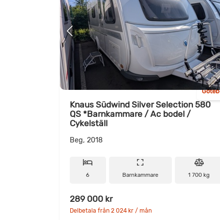
Göteb
Knaus Südwind Silver Selection 580
QS *Barnkammare / Ac bodel /
Cykelställ
Beg, 2018
6
Barnkammare
1 700 kg
289 000 kr
Delbetala från 2 024 kr / mån