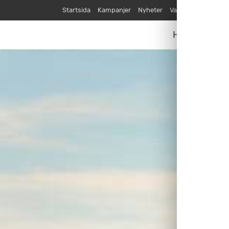
Startsida
Kampanjer
Nyheter
Varumärken
Våra
Husvagnar