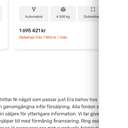
Automatisk
4 500 kg
Dubbelbädd
1 695 421 kr
1
Delbetala från 7 800 kr / mån
D
ittar Ni något som passar just Era behov hos Fritidscenter.
h genomgångna inför försäljning. Alla fordon säljs med
säljare för ytterligare information. Vi tar givetvis inbyte
älper till med förmånlig finansiering. Ring oss på 0346-