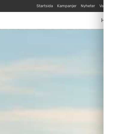
Startsida
Kampanjer
Nyheter
Varumärken
Våra
Husvagnar