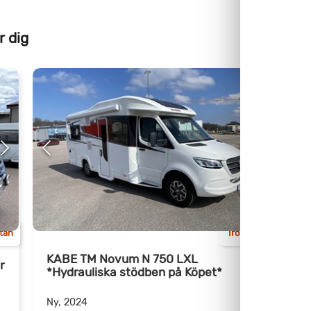
r dig
ttan
Trollhättan
KABE TM Novum N 750 LXL
r
*Hydrauliska stödben på Köpet*
H
Ny, 2024
N