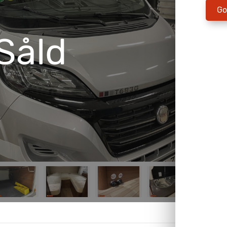
Go
Såld