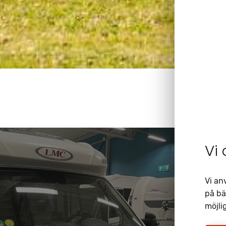
Vi
Vi an
på bä
möjlig