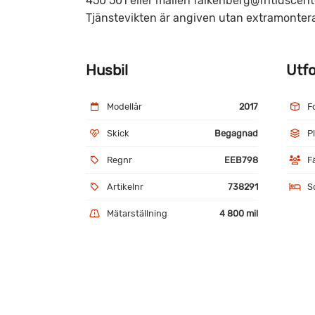
450 501 eller mailen falkenberg@fritidscente
Tjänstevikten är angiven utan extramonter
Husbil
Utf
Modellår
2017
F
Skick
Begagnad
P
Regnr
EEB798
F
Artikelnr
738291
S
Mätarställning
4 800 mil
Utrustning
AC bildel
AC 