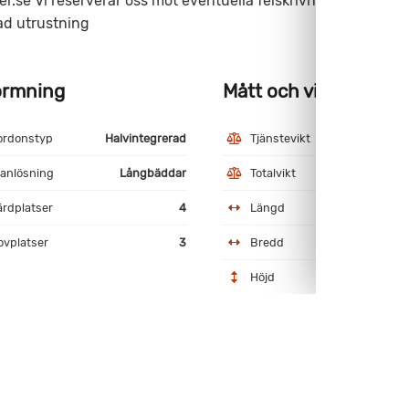
r.se Vi reserverar oss mot eventuella felskrivningar.
ad utrustning
ormning
Mått och vikt
ordonstyp
Halvintegrerad
Tjänstevikt
3
lanlösning
Långbäddar
Totalvikt
3
ärdplatser
4
Längd
ovplatser
3
Bredd
Höjd
bodel
Automat