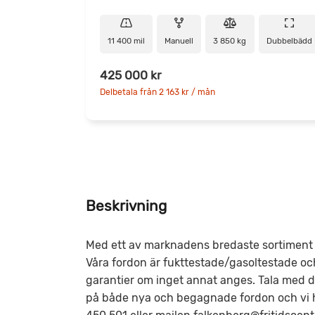
11 400 mil
Manuell
3 850 kg
Dubbelbädd
425 000 kr
Delbetala från 2 163 kr / mån
Beskrivning
Med ett av marknadens bredaste sortiment h
Våra fordon är fukttestade/gasoltestade oc
garantier om inget annat anges. Tala med din 
på både nya och begagnade fordon och vi hj