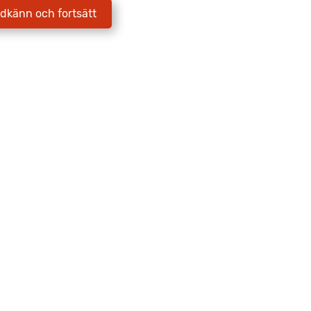
dkänn och fortsätt
Jag godkänner att Fritidscenter
behandlar mina uppgifter enligt
integritetspolicyn.
Skicka