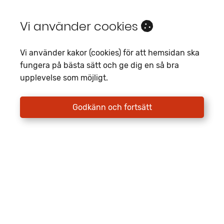
Vi använder cookies
Vi använder kakor (cookies) för att hemsidan ska
fungera på bästa sätt och ge dig en så bra
upplevelse som möjligt.
Godkänn och fortsätt
KABE Affinity DUO 3,5T - OBS SE PRISET !!
Ny, 2024
Mellerud OUTLET
Automatisk
3 500 kg
Dubbelbädd