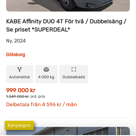
KABE Affinity DUO 4T För två / Dubbelsäng /
Se priset *SUPERDEAL*
Ny, 2024
Göteborg
Automatisk
4 000 kg
Dubbelbädd
999 000 kr
1 249 000 kr
ord. pris
Delbetala från 4 596 kr / mån
Kampanjpris