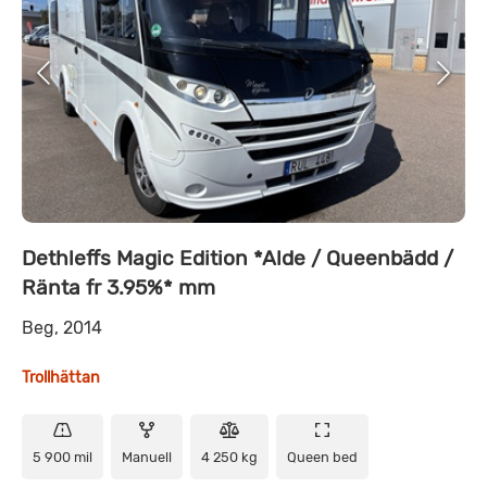
Dethleffs Magic Edition *Alde / Queenbädd /
Ränta fr 3.95%* mm
Beg, 2014
Trollhättan
5 900 mil
Manuell
4 250 kg
Queen bed