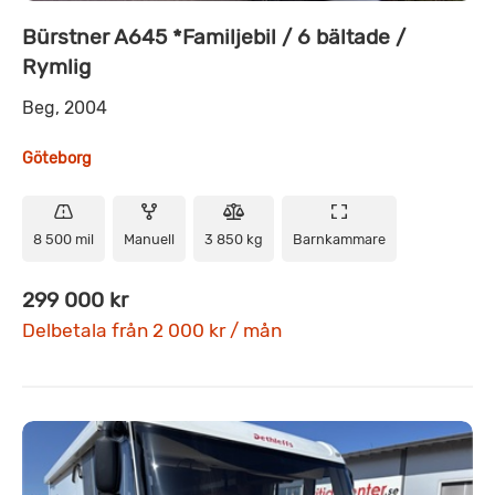
Bürstner A645 *Familjebil / 6 bältade /
Rymlig
Beg, 2004
Göteborg
8 500 mil
Manuell
3 850 kg
Barnkammare
299 000 kr
Delbetala från 2 000 kr / mån