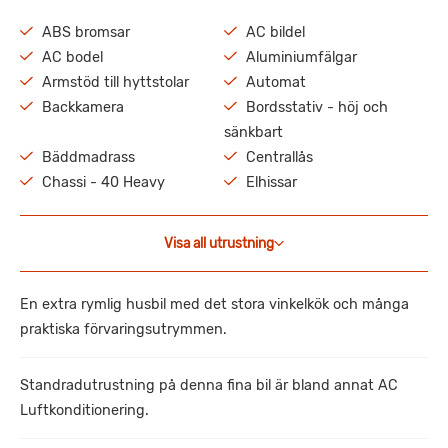
ABS bromsar
AC bildel
AC bodel
Aluminiumfälgar
Armstöd till hyttstolar
Automat
Backkamera
Bordsstativ - höj och
sänkbart
Bäddmadrass
Centrallås
Chassi - 40 Heavy
Elhissar
Visa all utrustning
En extra rymlig husbil med det stora vinkelkök och många
praktiska förvaringsutrymmen.
Standradutrustning på denna fina bil är bland annat AC
Luftkonditionering.