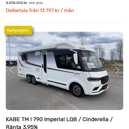
3 075 072 kr
ord. pris
Delbetala från 13 797 kr / mån
Kampanjpris
KABE TM I 790 Imperial LQB / Cinderella /
Ränta 3.95%