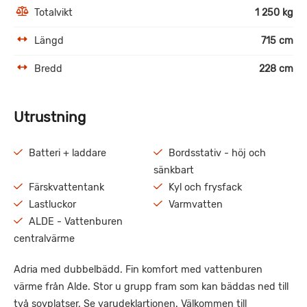
Totalvikt
1 250 kg
Längd
715 cm
Bredd
228 cm
Utrustning
Batteri + laddare
Bordsstativ - höj och
sänkbart
Färskvattentank
Kyl och frysfack
Lastluckor
Varmvatten
ALDE - Vattenburen
centralvärme
Adria med dubbelbädd. Fin komfort med vattenburen
värme från Alde. Stor u grupp fram som kan bäddas ned till
två sovplatser. Se varudeklartionen. Välkommen till