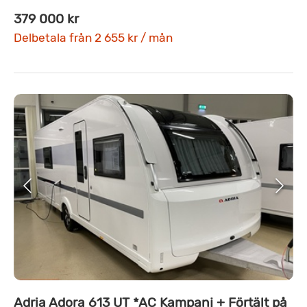
379 000 kr
Delbetala från 2 655 kr / mån
Adria Adora 613 UT *AC Kampanj + Förtält på