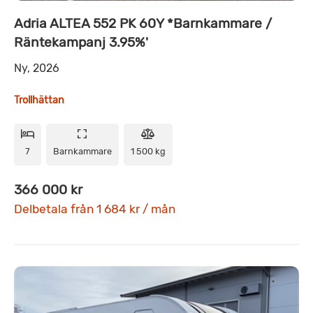
Adria ALTEA 552 PK 60Y *Barnkammare /
Räntekampanj 3.95%'
Ny, 2026
Trollhättan
7
Barnkammare
1 500 kg
366 000 kr
Delbetala från 1 684 kr / mån