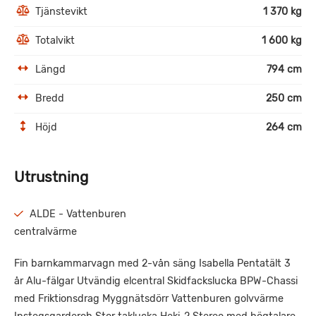
Tjänstevikt
1 370 kg
Totalvikt
1 600 kg
Längd
794 cm
Bredd
250 cm
Höjd
264 cm
Utrustning
ALDE - Vattenburen
centralvärme
Fin barnkammarvagn med 2-vån säng Isabella Pentatält 3
år Alu-fälgar Utvändig elcentral Skidfackslucka BPW-Chassi
med Friktionsdrag Myggnätsdörr Vattenburen golvvärme