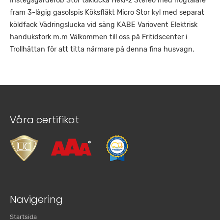
Instegsgarderob Stor taklucka Heki-2 Stereo med högtalare
fram 3-lågig gasolspis Köksfläkt Micro Stor kyl med separat
köldfack Vädringslucka vid säng KABE Variovent Elektrisk
handukstork m.m Välkommen till oss på Fritidscenter i
Trollhättan för att titta närmare på denna fina husvagn.
Våra certifikat
Navigering
Startsida