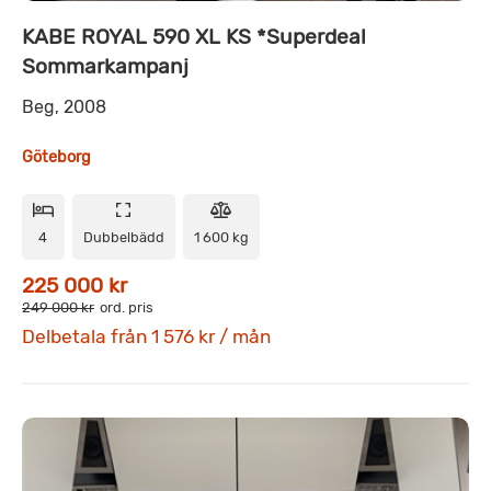
KABE ROYAL 590 XL KS *Superdeal
Sommarkampanj
Beg, 2008
Göteborg
4
Dubbelbädd
1 600 kg
225 000 kr
249 000 kr
ord. pris
Delbetala från 1 576 kr / mån