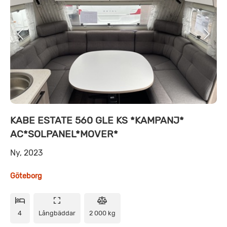
KABE ESTATE 560 GLE KS *KAMPANJ*
AC*SOLPANEL*MOVER*
Ny, 2023
Göteborg
4
Långbäddar
2 000 kg