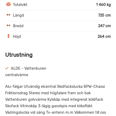
Totalvikt
1 460 kg
Längd
725 cm
Bredd
247 cm
Höjd
264 cm
Utrustning
ALDE - Vattenburen
centralvärme
Alu-fälgar Utvändig elcentral Skidfackslucka BPW-Chassi
Friktionsdrag Stereo med högtalare fram och bak
Vattenburen golvvärme Kylskåp med integrerat köldfack
Skofack Vitrinskåp 3-lågig gasolspis med köksfläkt
Vädringslucka vid säng Tv-antenn m.m Välkommen till oss