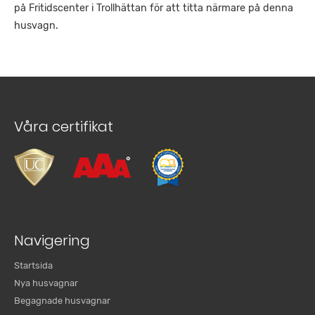
på Fritidscenter i Trollhättan för att titta närmare på denna
husvagn.
Våra certifikat
Navigering
Startsida
Nya husvagnar
Begagnade husvagnar