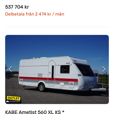
537 704 kr
Delbetala från 2 474 kr / mån
KABE Ametist 560 XL KS *