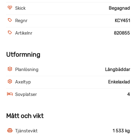
Skick
Begagnad
Regnr
KCY451
Artikelnr
820855
Utformning
Planlösning
Långbäddar
Axeltyp
Enkelaxlad
Sovplatser
4
Mått och vikt
Tjänstevikt
1 533 kg