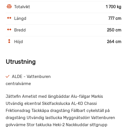
Totalvikt
1 700 kg
Längd
777 cm
Bredd
250 cm
Höjd
264 cm
Utrustning
ALDE - Vattenburen
centralvärme
Jättefin Ametist med långbäddar Alu-fälgar Markis
Utvändig elcentral Skidfackslucka AL-KO Chassi
Friktionsdrag Täckkåpa dragstång Fällbart cykelställ på
dragstång Utvändig lastlucka Myggnätsdörr Vattenburen
golvvärme Stor taklucka Heki-2 Nackkuddar sittgrupp