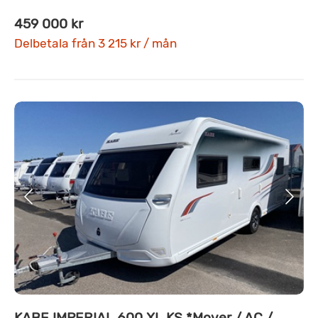
459 000 kr
Delbetala från 3 215 kr / mån
KABE IMPERIAL 600 XL KS *Mover / AC /