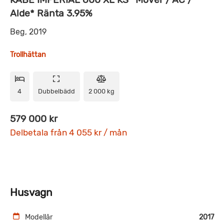
Alde* Ränta 3.95%
Beg, 2019
Trollhättan
4
Dubbelbädd
2 000 kg
579 000 kr
Delbetala från 4 055 kr / mån
Husvagn
Modellår
2017