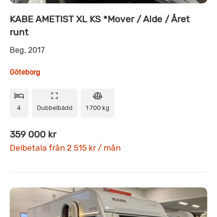
KABE AMETIST XL KS *Mover / Alde / Året
runt
Beg, 2017
Göteborg
4
Dubbelbädd
1 700 kg
359 000 kr
Delbetala från 2 515 kr / mån