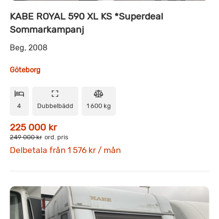
KABE ROYAL 590 XL KS *Superdeal
Sommarkampanj
Beg, 2008
Göteborg
4
Dubbelbädd
1 600 kg
225 000 kr
249 000 kr
ord. pris
Delbetala från 1 576 kr / mån