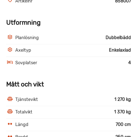
Artikelnr
858007
Utformning
Planlösning
Dubbelbädd
Axeltyp
Enkelaxlad
Sovplatser
4
Mått och vikt
Tjänstevikt
1 270 kg
Totalvikt
1 370 kg
Längd
700 cm