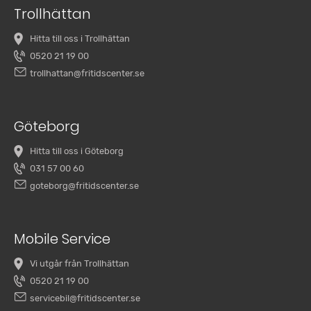
Trollhättan
Hitta till oss i Trollhättan
0520 21 19 00
trollhattan@fritidscenter.se
Göteborg
Hitta till oss i Göteborg
031 57 00 60
goteborg@fritidscenter.se
Mobile Service
Vi utgår från Trollhättan
0520 21 19 00
servicebil@fritidscenter.se