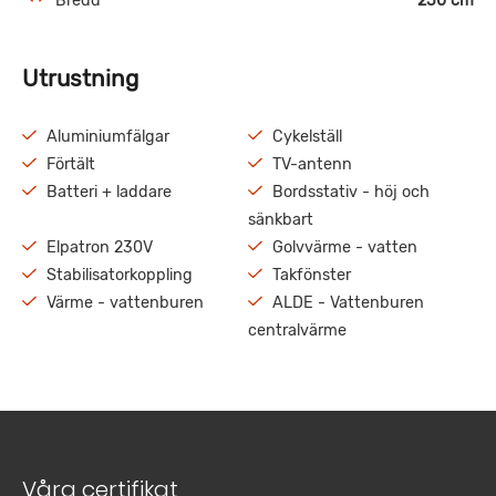
Bredd
250 cm
Utrustning
Aluminiumfälgar
Cykelställ
Förtält
TV-antenn
Batteri + laddare
Bordsstativ - höj och
sänkbart
Elpatron 230V
Golvvärme - vatten
Stabilisatorkoppling
Takfönster
Värme - vattenburen
ALDE - Vattenburen
centralvärme
Våra certifikat