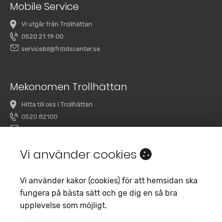
Mobile Service
Vi utgår från Trollhättan
0520 21 19 00
servicebil@fritidscenter.se
Mekonomen Trollhättan
Hitta till oss i Trollhättan
0520 82100
overby@mekonomenbilverkstad.se
Vi använder cookies
Vi använder kakor (cookies) för att hemsidan ska
fungera på bästa sätt och ge dig en så bra
upplevelse som möjligt.
Copyright 2020 Fritidscenter