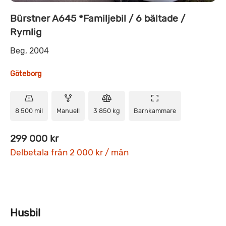
Bürstner A645 *Familjebil / 6 bältade /
Rymlig
Beg, 2004
Göteborg
8 500 mil
Manuell
3 850 kg
Barnkammare
299 000 kr
Delbetala från 2 000 kr / mån
Husbil