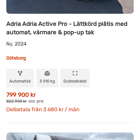
Adria Adria Active Pro - Lättkörd plåtis med
automat, värmare & pop-up tak
Ny, 2024
Göteborg
Automatisk
3 010 kg
Dubbelbädd
799 900 kr
822 900 kr
ord. pris
Delbetala från 3 680 kr / mån