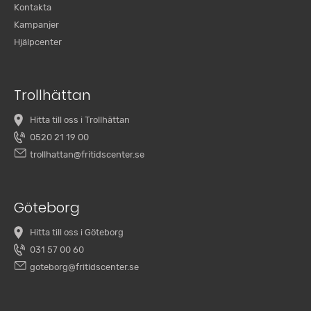
Kontakta
Kampanjer
Hjälpcenter
Trollhättan
Hitta till oss i Trollhättan
0520 21 19 00
trollhattan@fritidscenter.se
Göteborg
Hitta till oss i Göteborg
031 57 00 60
goteborg@fritidscenter.se