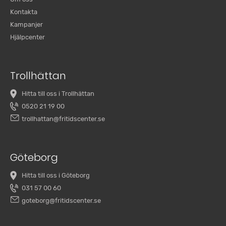
Kontakta
Kampanjer
Hjälpcenter
Trollhättan
Hitta till oss i Trollhättan
0520 21 19 00
trollhattan@fritidscenter.se
Göteborg
Hitta till oss i Göteborg
031 57 00 60
goteborg@fritidscenter.se