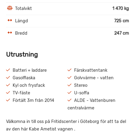
Totalvikt
1 470 kg
Längd
725 cm
Bredd
247 cm
Utrustning
Batteri + laddare
Färskvattentank
Gasolflaska
Golvvärme - vatten
Kyl och frysfack
Stereo
TV-fäste
U-soffa
Förtält 3m från 2014
ALDE - Vattenburen
centralvärme
Välkomna in till oss på Fritidscenter i Göteborg för att ta del
av den här Kabe Ametist vagnen .