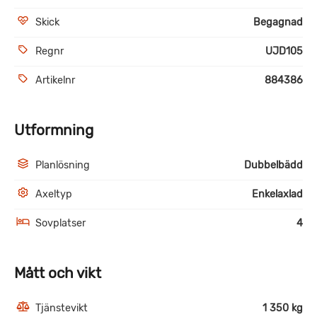
Skick
Begagnad
Regnr
UJD105
Artikelnr
884386
Utformning
Planlösning
Dubbelbädd
Axeltyp
Enkelaxlad
Sovplatser
4
Mått och vikt
Tjänstevikt
1 350 kg