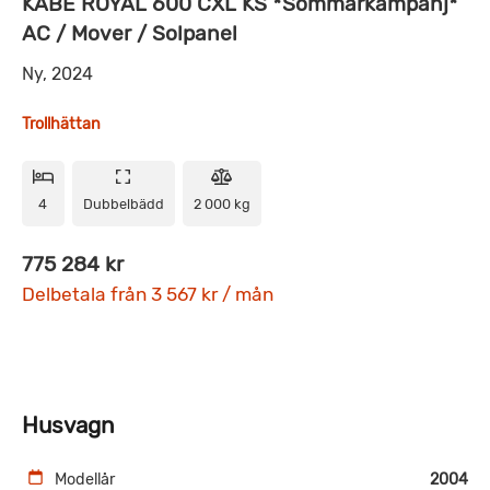
KABE ROYAL 600 CXL KS *Sommarkampanj*
AC / Mover / Solpanel
Ny, 2024
Trollhättan
4
Dubbelbädd
2 000 kg
775 284 kr
Delbetala från 3 567 kr / mån
Husvagn
Modellår
2004