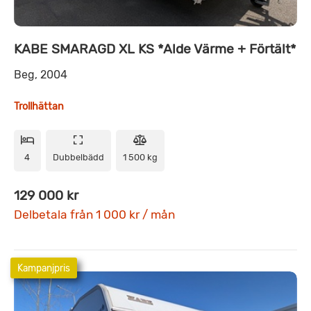
KABE SMARAGD XL KS *Alde Värme + Förtält*
Beg, 2004
Trollhättan
4
Dubbelbädd
1 500 kg
129 000 kr
Delbetala från 1 000 kr / mån
Kampanjpris