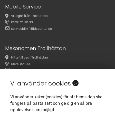
Mobile Service
Vi utgår från Trollhättan
0520 21 19 00
servicebil@fritidscenter.se
Mekonomen Trollhättan
Hitta till oss i Trollhättan
0520 82100
overby@mekonomenbilverkstad.se
Vi använder cookies
Vi använder kakor (cookies) för att hemsidan ska
fungera på bästa sätt och ge dig en så bra
upplevelse som möjligt.
Copyright 2020 Fritidscenter