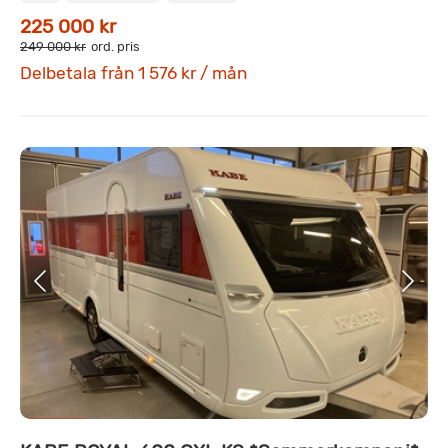
225 000 kr
249 000 kr
ord. pris
Delbetala från 1 576 kr / mån