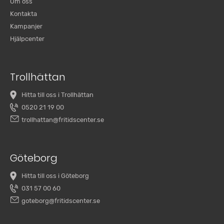
Om oss
Kontakta
Kampanjer
Hjälpcenter
Trollhättan
Hitta till oss i Trollhättan
0520 21 19 00
trollhattan@fritidscenter.se
Göteborg
Hitta till oss i Göteborg
031 57 00 60
goteborg@fritidscenter.se