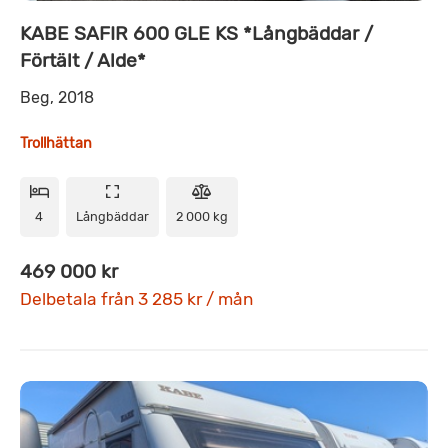
KABE SAFIR 600 GLE KS *Långbäddar /
Förtält / Alde*
Beg, 2018
Trollhättan
4
Långbäddar
2 000 kg
469 000 kr
Delbetala från 3 285 kr / mån