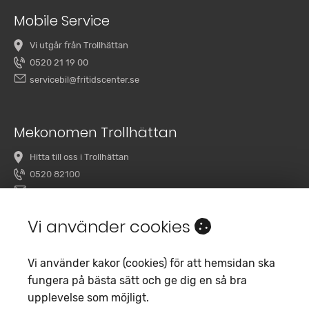
Mobile Service
Vi utgår från Trollhättan
0520 21 19 00
servicebil@fritidscenter.se
Mekonomen Trollhättan
Hitta till oss i Trollhättan
0520 82100
overby@mekonomenbilverkstad.se
Vi använder cookies
Vi använder kakor (cookies) för att hemsidan ska
fungera på bästa sätt och ge dig en så bra
upplevelse som möjligt.
Copyright 2020 Fritidscenter