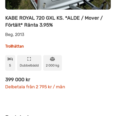
KABE ROYAL 720 GXL KS. *ALDE / Mover /
Förtält* Ränta 3.95%
Beg, 2013
Trollhättan
5
Dubbelbädd
2 000 kg
399 000 kr
Delbetala från 2 795 kr / mån