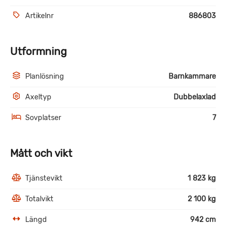
Artikelnr
886803
Utformning
Planlösning
Barnkammare
Axeltyp
Dubbelaxlad
Sovplatser
7
Mått och vikt
Tjänstevikt
1 823 kg
Totalvikt
2 100 kg
Längd
942 cm