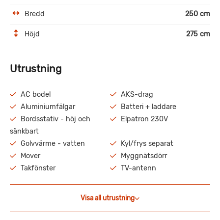
Bredd
250 cm
Höjd
275 cm
Utrustning
AC bodel
AKS-drag
Aluminiumfälgar
Batteri + laddare
Bordsstativ - höj och
Elpatron 230V
sänkbart
Golvvärme - vatten
Kyl/frys separat
Mover
Myggnätsdörr
Takfönster
TV-antenn
Visa all utrustning