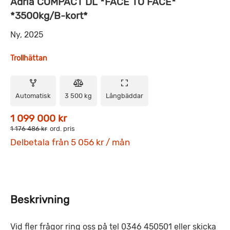
Adria COMPACT DL *FACE TO FACE*
*3500kg/B-kort*
Ny, 2025
Trollhättan
Automatisk
3 500 kg
Långbäddar
1 099 000 kr
1 176 486 kr
ord. pris
Delbetala från 5 056 kr / mån
Beskrivning
Vid fler frågor ring oss på tel 0346 450501 eller skicka