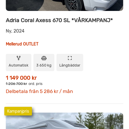
Adria Coral Axess 670 SL *VÅRKAMPANJ*
Ny, 2024
Mellerud OUTLET
Automatisk
3 650 kg
Långbäddar
1 149 000 kr
1 206 700 kr
ord. pris
Delbetala från 5 286 kr / mån
Kampanjpris