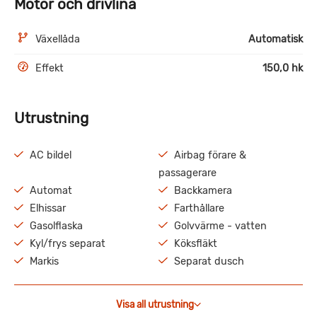
Motor och drivlina
Växellåda
Automatisk
Effekt
150,0 hk
Utrustning
AC bildel
Airbag förare &
passagerare
Automat
Backkamera
Elhissar
Farthållare
Gasolflaska
Golvvärme - vatten
Kyl/frys separat
Köksfläkt
Markis
Separat dusch
Visa all utrustning