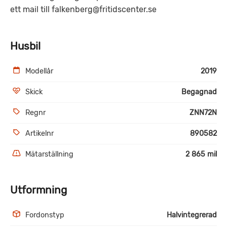
ett mail till falkenberg@fritidscenter.se
Husbil
Modellår
2019
Skick
Begagnad
Regnr
ZNN72N
Artikelnr
890582
Mätarställning
2 865 mil
Utformning
Fordonstyp
Halvintegrerad