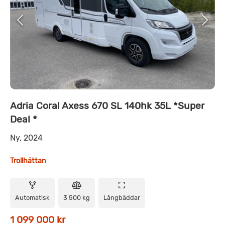
Adria Coral Axess 670 SL 140hk 35L *Super
Deal *
Ny, 2024
Trollhättan
Automatisk
3 500 kg
Långbäddar
1 099 000 kr