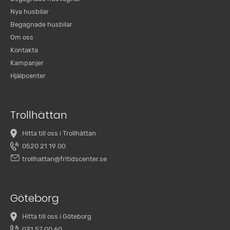
Nya husbilar
Begagnade husbilar
Om oss
Kontakta
Kampanjer
Hjälpcenter
Trollhättan
Hitta till oss i Trollhättan
0520 21 19 00
trollhattan@fritidscenter.se
Göteborg
Hitta till oss i Göteborg
031 57 00 60