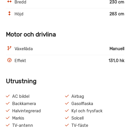
Bredd
230 cm
Höjd
283 cm
Motor och drivlina
Växellåda
Manuell
Effekt
131,0 hk
Utrustning
AC bildel
Airbag
Backkamera
Gasolflaska
Halvintegrerad
Kyl och frysfack
Markis
Solcell
TV-antenn
TV-fäste