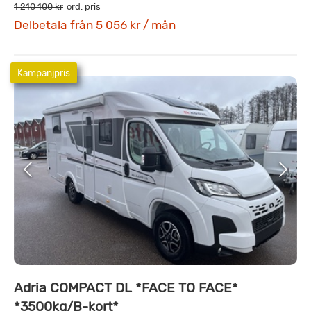
1 210 100 kr
ord. pris
Delbetala från 5 056 kr / mån
Kampanjpris
Adria COMPACT DL *FACE TO FACE*
*3500kg/B-kort*