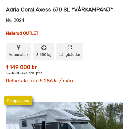
Adria Coral Axess 670 SL *VÅRKAMPANJ*
Ny, 2024
Mellerud OUTLET
Automatisk
3 650 kg
Långbäddar
1 149 000 kr
1 206 700 kr
ord. pris
Delbetala från 5 286 kr / mån
Kampanjpris