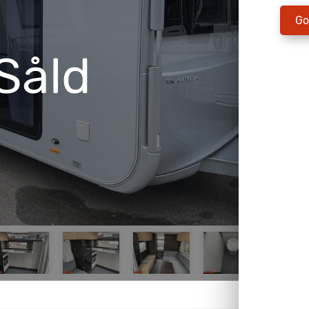
Go
Såld