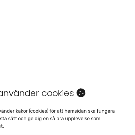
 använder cookies
Intresseanmälan
Av liknande objekt
vänder kakor (cookies) för att hemsidan ska fungera
sta sätt och ge dig en så bra upplevelse som
Telefon
*
t.