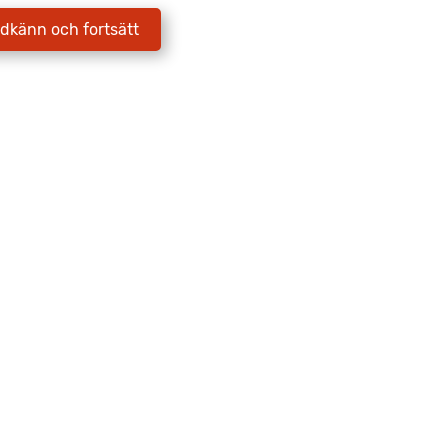
E-postadress
*
dkänn och fortsätt
Jag godkänner att Fritidscenter
behandlar mina uppgifter enligt
integritetspolicyn.
Skicka