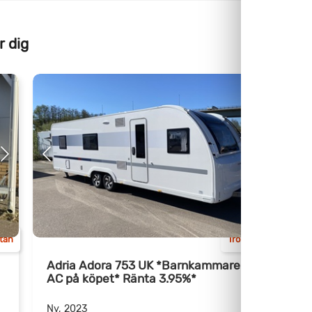
r dig
Kam
ttan
Trollhättan
Adria Adora 753 UK *Barnkammare /
A
AC på köpet* Ränta 3.95%*
h
Ny, 2023
N