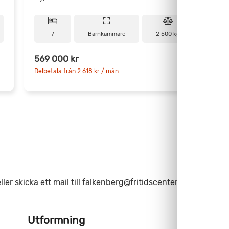
7
Barnkammare
2 500 kg
7
569 000 kr
9
Delbetala från 2 618 kr / mån
D
ler skicka ett mail till falkenberg@fritidscenter.se
Utformning
M