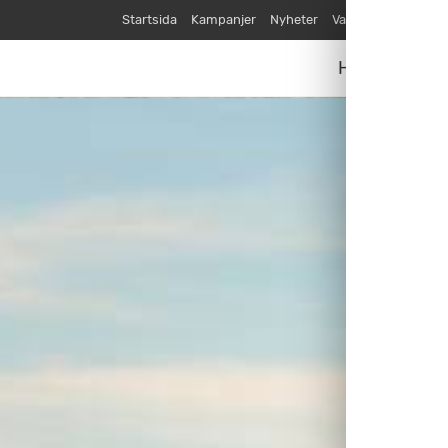
Startsida
Kampanjer
Nyheter
Varumärken
Våra
Husvagnar