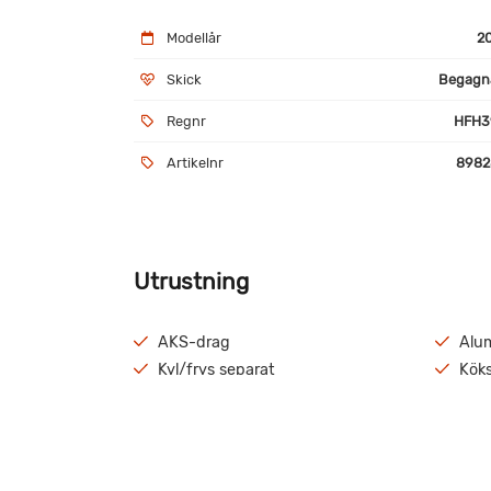
Modellår
2
Skick
Begagn
Regnr
HFH3
Artikelnr
8982
Utrustning
AKS-drag
Alu
Kyl/frys separat
Köks
Värme - vattenburen
Solc