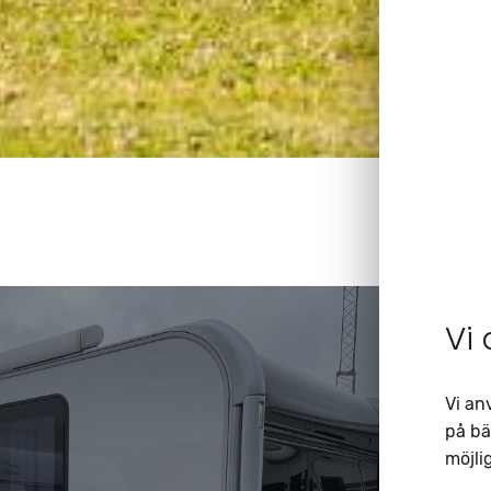
Vi
Vi an
på bä
möjlig