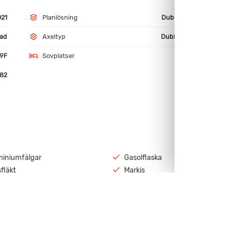
021
Planlösning
Dubbelbädd
ad
Axeltyp
Dubbelaxlad
9F
Sovplatser
3
82
miniumfälgar
Gasolflaska
fläkt
Markis
ell
Mover
Visa all utrustning