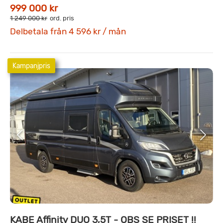
999 000 kr
1 249 000 kr
ord. pris
Delbetala från 4 596 kr / mån
Kampanjpris
KABE Affinity DUO 3,5T - OBS SE PRISET !!