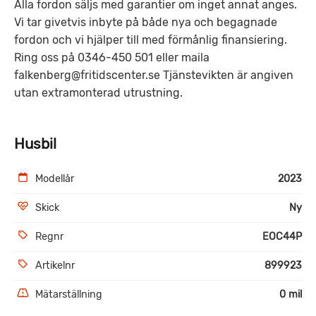
Alla fordon säljs med garantier om inget annat anges.
Vi tar givetvis inbyte på både nya och begagnade
fordon och vi hjälper till med förmånlig finansiering.
Ring oss på 0346-450 501 eller maila
falkenberg@fritidscenter.se Tjänstevikten är angiven
utan extramonterad utrustning.
Husbil
Modellår
2023
Skick
Ny
Regnr
EOC44P
Artikelnr
899923
Mätarställning
0 mil