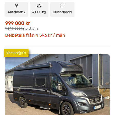
Automatisk
4 000 kg
Dubbelbädd
999 000 kr
1 249 000 kr
ord. pris
Delbetala från 4 596 kr / mån
Kampanjpris