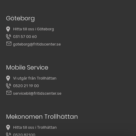
Göteborg
Hitta till oss i Göteborg
031 57 00 60
goteborg@fritidscenter.se
Mobile Service
Vi utgår från Trollhättan
0520 21 19 00
servicebil@fritidscenter.se
Mekonomen Trollhättan
Hitta till oss i Trollhättan
0520 82100