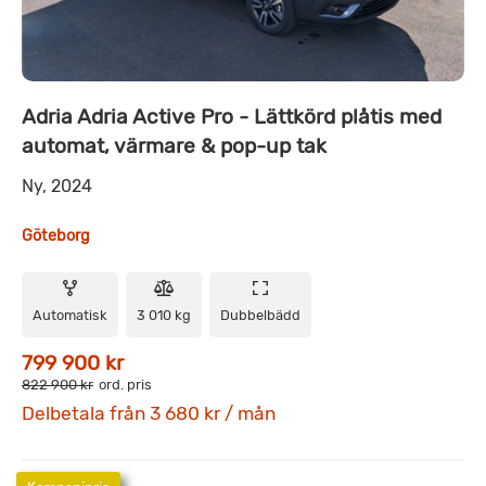
Adria Adria Active Pro - Lättkörd plåtis med
automat, värmare & pop-up tak
Ny, 2024
Göteborg
Automatisk
3 010 kg
Dubbelbädd
799 900 kr
822 900 kr
ord. pris
Delbetala från 3 680 kr / mån