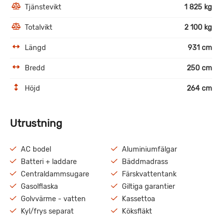
Tjänstevikt
1 825 kg
Totalvikt
2 100 kg
Längd
931 cm
Bredd
250 cm
Höjd
264 cm
Utrustning
AC bodel
Aluminiumfälgar
Batteri + laddare
Bäddmadrass
Centraldammsugare
Färskvattentank
Gasolflaska
Giltiga garantier
Golvvärme - vatten
Kassettoa
Kyl/frys separat
Köksfläkt