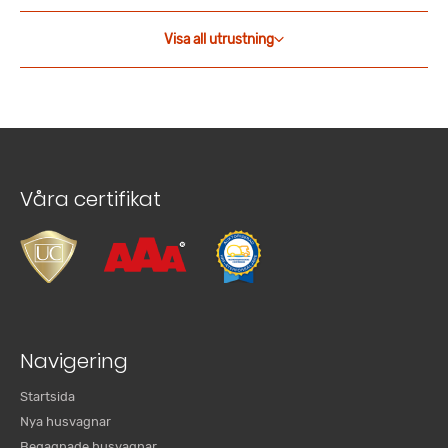
Visa all utrustning
Våra certifikat
Navigering
Startsida
Nya husvagnar
Begagnade husvagnar