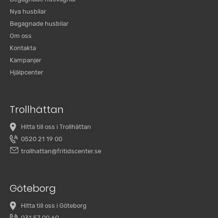
Nya husbilar
Begagnade husbilar
Om oss
Kontakta
Kampanjer
Hjälpcenter
Trollhättan
Hitta till oss i Trollhättan
0520 21 19 00
trollhattan@fritidscenter.se
Göteborg
Hitta till oss i Göteborg
031 57 00 60