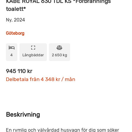
KABE ROYAL 630 TDL KS *Förbrännings
toalett*
Ny, 2024
Göteborg
4
Långbäddar
2 650 kg
945 110 kr
Delbetala från 4 348 kr / mån
Beskrivning
En rymlig och välvårdad husvagn för dig som söker