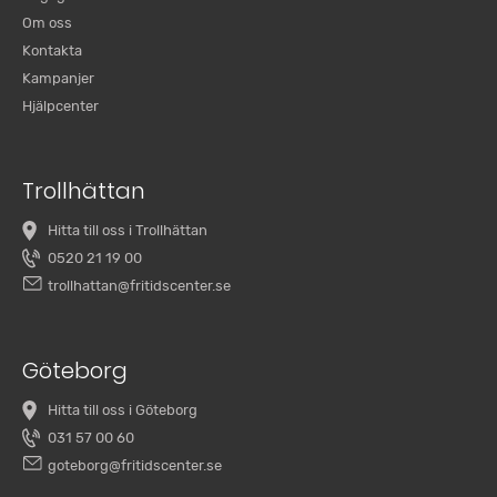
Om oss
Kontakta
Kampanjer
Hjälpcenter
Trollhättan
Hitta till oss i Trollhättan
0520 21 19 00
trollhattan@fritidscenter.se
Göteborg
Hitta till oss i Göteborg
031 57 00 60
goteborg@fritidscenter.se