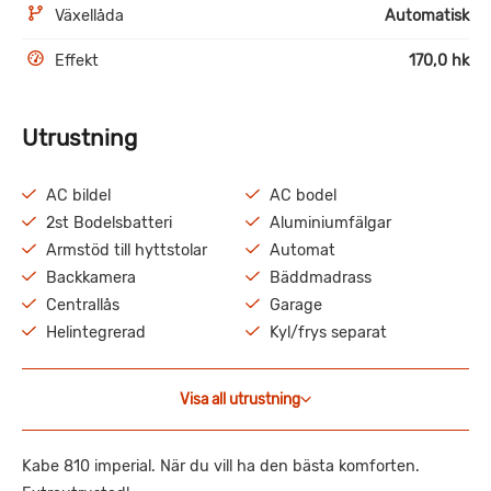
Växellåda
Automatisk
Effekt
170,0 hk
Utrustning
AC bildel
AC bodel
2st Bodelsbatteri
Aluminiumfälgar
Armstöd till hyttstolar
Automat
Backkamera
Bäddmadrass
Centrallås
Garage
Helintegrerad
Kyl/frys separat
Visa all utrustning
Kabe 810 imperial. När du vill ha den bästa komforten.