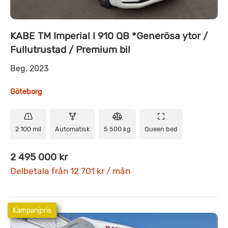
KABE TM Imperial I 910 QB *Generösa ytor /
Fullutrustad / Premium bil
Beg, 2023
Göteborg
2 100 mil
Automatisk
5 500 kg
Queen bed
2 495 000 kr
Delbetala från 12 701 kr / mån
Kampanjpris