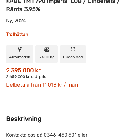
KABE TM I 790 Imperial LQB / Cinderella /
Ränta 3.95%
Ny, 2024
Trollhättan
Automatisk
5 500 kg
Queen bed
2 395 000 kr
2 659 000 kr
ord. pris
Delbetala från 11 018 kr / mån
Beskrivning
Kontakta oss på 0346-450 501 eller