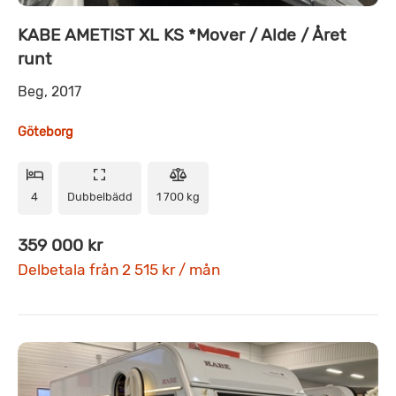
KABE AMETIST XL KS *Mover / Alde / Året
runt
Beg, 2017
Göteborg
4
Dubbelbädd
1 700 kg
359 000 kr
Delbetala från 2 515 kr / mån