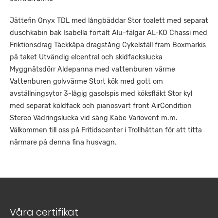
Jättefin Onyx TDL med långbäddar Stor toalett med separat
duschkabin bak Isabella förtält Alu-fälgar AL-KO Chassi med
Friktionsdrag Täckkåpa dragstång Cykelställ fram Boxmarkis
på taket Utvändig elcentral och skidfackslucka
Myggnätsdörr Aldepanna med vattenburen värme
Vattenburen golvvärme Stort kök med gott om
avställningsytor 3-lågig gasolspis med köksfläkt Stor kyl
med separat köldfack och pianosvart front AirCondition
Stereo Vädringslucka vid säng Kabe Variovent m.m.
Välkommen till oss på Fritidscenter i Trollhättan för att titta
närmare på denna fina husvagn.
Våra certifikat