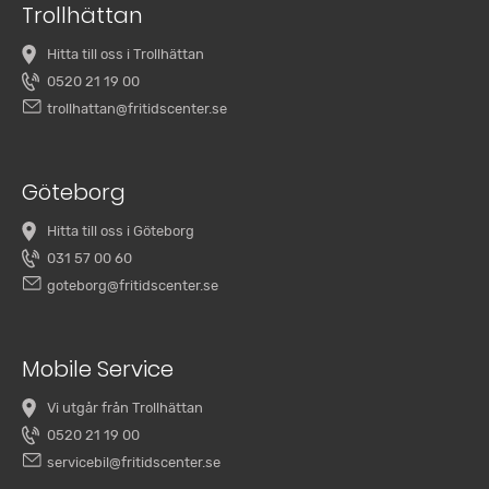
Trollhättan
Hitta till oss i Trollhättan
0520 21 19 00
trollhattan@fritidscenter.se
Göteborg
Hitta till oss i Göteborg
031 57 00 60
goteborg@fritidscenter.se
Mobile Service
Vi utgår från Trollhättan
0520 21 19 00
servicebil@fritidscenter.se