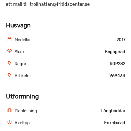
ett mail till trollhattan@fritidscenter.se
Husvagn
Modellår
2017
Skick
Begagnad
Regnr
RGP282
Artikelnr
969434
Utformning
Planlösning
Långbäddar
Axeltyp
Enkelaxlad