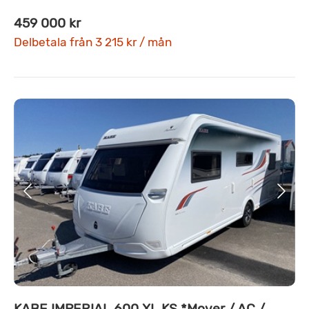
459 000 kr
Delbetala från 3 215 kr / mån
KABE IMPERIAL 600 XL KS *Mover / AC /