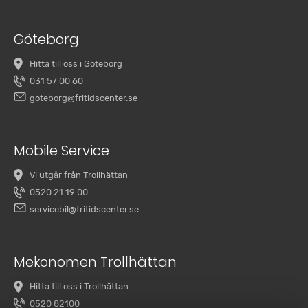
Göteborg
Hitta till oss i Göteborg
031 57 00 60
goteborg@fritidscenter.se
Mobile Service
Vi utgår från Trollhättan
0520 21 19 00
servicebil@fritidscenter.se
Mekonomen Trollhättan
Hitta till oss i Trollhättan
0520 82100