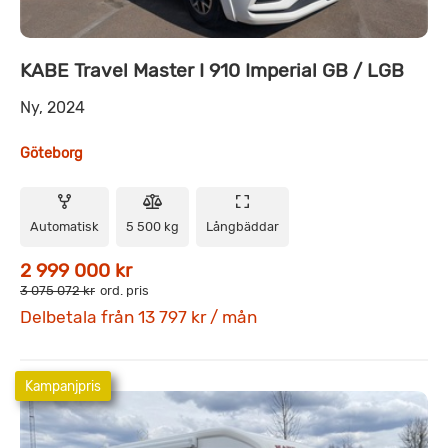
KABE Travel Master I 910 Imperial GB / LGB
Ny, 2024
Göteborg
Automatisk
5 500 kg
Långbäddar
2 999 000 kr
3 075 072 kr
ord. pris
Delbetala från 13 797 kr / mån
Kampanjpris