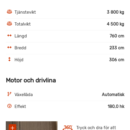
Tjänstevikt
3 800 kg
Totalvikt
4 500 kg
Längd
760 cm
Bredd
233 cm
Höjd
306 cm
Motor och drivlina
Växellåda
Automatisk
Effekt
180,0 hk
Tryck och dra för att