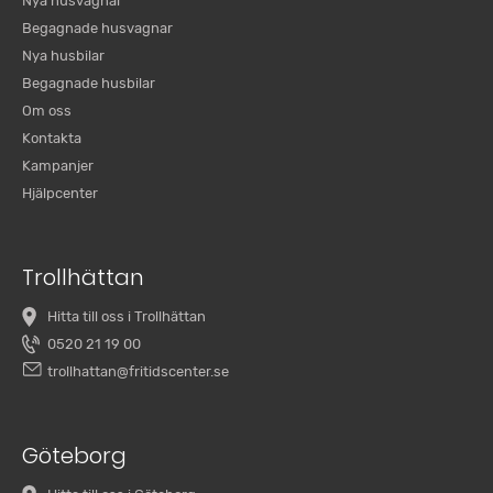
Nya husvagnar
Begagnade husvagnar
Nya husbilar
Begagnade husbilar
Om oss
Kontakta
Kampanjer
Hjälpcenter
Trollhättan
Hitta till oss i Trollhättan
0520 21 19 00
trollhattan@fritidscenter.se
Göteborg