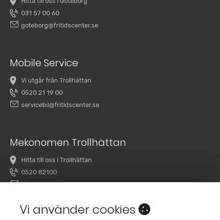
Hitta till oss i Göteborg
031 57 00 60
goteborg@fritidscenter.se
Mobile Service
Vi utgår från Trollhättan
0520 21 19 00
servicebil@fritidscenter.se
Mekonomen Trollhättan
Hitta till oss i Trollhättan
0520 82100
overby@mekonomenbilverkstad.se
Vi använder cookies