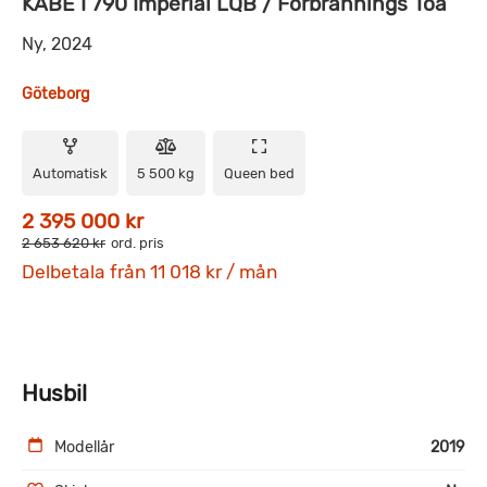
KABE I 790 Imperial LQB / Förbrännings Toa
Ny, 2024
Göteborg
Automatisk
5 500 kg
Queen bed
2 395 000 kr
2 653 620 kr
ord. pris
Delbetala från 11 018 kr / mån
Husbil
Modellår
2019