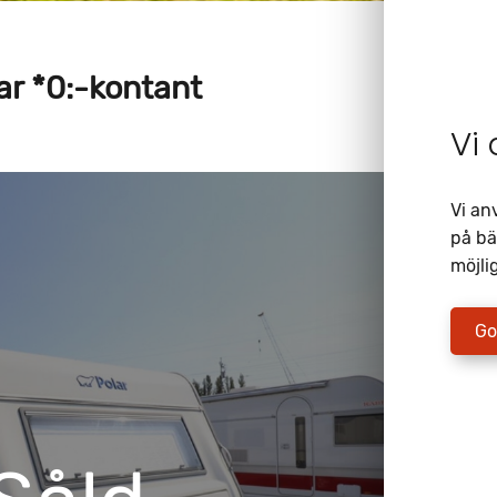
r *0:-kontant
Vi
Vi an
på bä
möjlig
Go