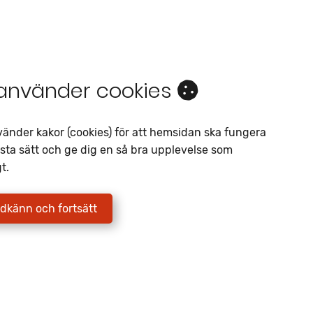
 använder cookies
vänder kakor (cookies) för att hemsidan ska fungera
Intresseanmälan
sta sätt och ge dig en så bra upplevelse som
t.
Av liknande objekt
Telefon
*
dkänn och fortsätt
E-postadress
*
Jag godkänner att Fritidscenter
behandlar mina uppgifter enligt