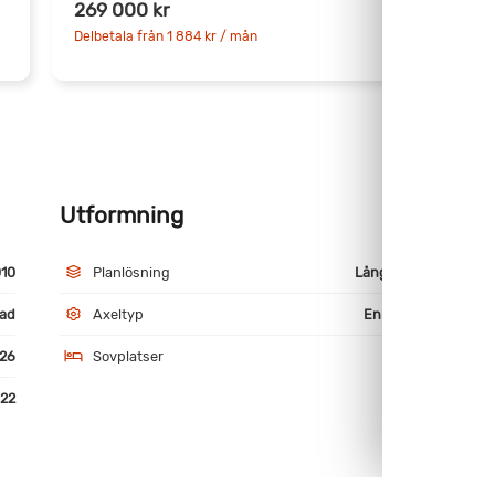
269 000 kr
7
Delbetala från 1 884 kr / mån
D
Utformning
M
10
Planlösning
Långbäddar
ad
Axeltyp
Enkelaxlad
26
Sovplatser
4
22