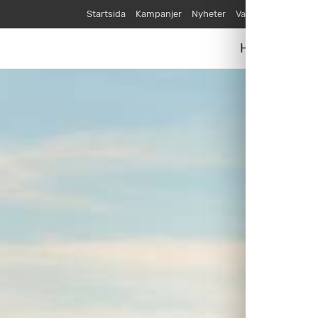
Startsida
Kampanjer
Nyheter
Varumärken
Våra
Husvagnar