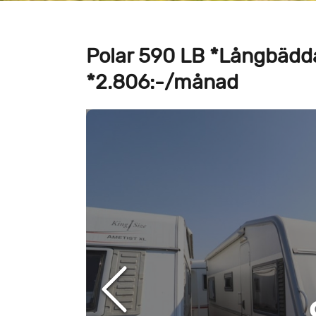
Polar 590 LB *Långbädda
*2.806:-/månad