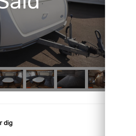
Såld
r dig