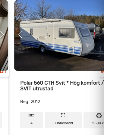
Kam
ttan
Göteborg
Polar 560 CTH Svit * Hög komfort /
P
SVIT utrustad
Beg, 2012
B
4
Dubbelbädd
1 500 kg
7