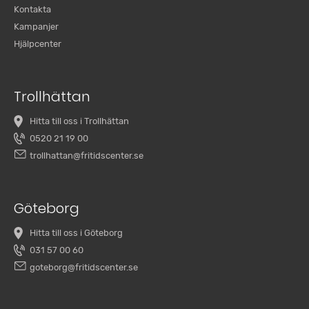
Kontakta
Kampanjer
Hjälpcenter
Trollhättan
Hitta till oss i Trollhättan
0520 21 19 00
trollhattan@fritidscenter.se
Göteborg
Hitta till oss i Göteborg
031 57 00 60
goteborg@fritidscenter.se