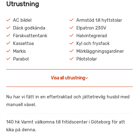
Utrustning
AC bildel
Armstöd till hyttstolar
Däck godkända
Elpatron 230V
Färskvattentank
Halvintegrerad
Kassettoa
Kyl och frysfack
Markis
Mörkläggningsgardiner
Parabol
Pilotstolar
Visa all utrustning
Nu har vi fått in en eftertraktad och jättetrevlig husbil med
manuell växel.
140 hk Varmt välkomna till fritidscenter i Göteborg för att
kika på denna.