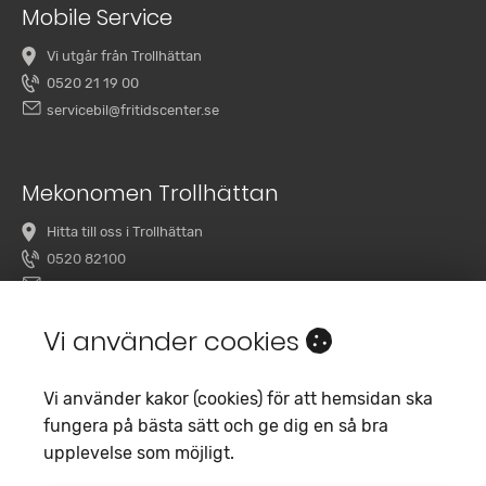
Mobile Service
Vi utgår från Trollhättan
0520 21 19 00
servicebil@fritidscenter.se
Mekonomen Trollhättan
Hitta till oss i Trollhättan
0520 82100
overby@mekonomenbilverkstad.se
Vi använder cookies
Vi använder kakor (cookies) för att hemsidan ska
fungera på bästa sätt och ge dig en så bra
upplevelse som möjligt.
Copyright 2020 Fritidscenter