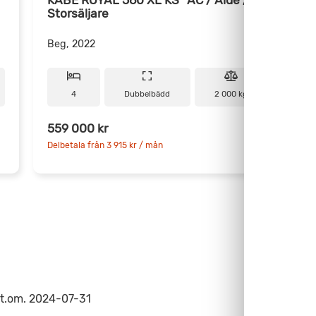
Storsäljare
Beg, 2022
B
4
Dubbelbädd
2 000 kg
6
559 000 kr
7
Delbetala från 3 915 kr / mån
D
 t.om. 2024-07-31