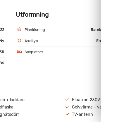
Utformning
M
22
Planlösning
Barnkammare
Ny
Axeltyp
Enkelaxlad
3R
Sovplatser
6
86
eri + laddare
Elpatron 230V
lflaska
Golvvärme - vatten
gnätsdörr
TV-antenn