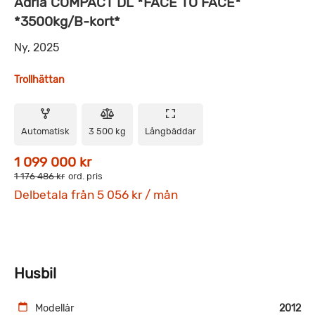
Adria COMPACT DL *FACE TO FACE*
*3500kg/B-kort*
Ny, 2025
Trollhättan
Automatisk
3 500 kg
Långbäddar
1 099 000 kr
1 176 486 kr
ord. pris
Delbetala från 5 056 kr / mån
Husbil
Modellår
2012