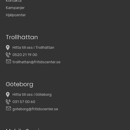
Kontakta
Kampanjer
Hjälpcenter
Trollhättan
Hitta till oss i Trollhättan
0520 21 19 00
trollhattan@fritidscenter.se
Göteborg
Hitta till oss i Göteborg
031 57 00 60
goteborg@fritidscenter.se