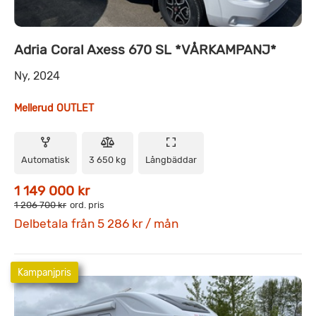
Adria Coral Axess 670 SL *VÅRKAMPANJ*
Ny, 2024
Mellerud OUTLET
Automatisk
3 650 kg
Långbäddar
1 149 000 kr
1 206 700 kr
ord. pris
Delbetala från 5 286 kr / mån
Kampanjpris