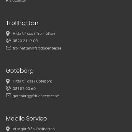
Hjälpcenter
Trollhättan
Hitta till oss i Trollhättan
0520 21 19 00
trollhattan@fritidscenter.se
Göteborg
Hitta till oss i Göteborg
031 57 00 60
goteborg@fritidscenter.se
Mobile Service
Vi utgår från Trollhättan