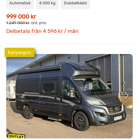
Automatisk
4 000 kg
Dubbelbädd
999 000 kr
1 249 000 kr
ord. pris
Delbetala från 4 596 kr / mån
Kampanjpris