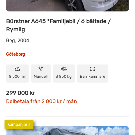
Bürstner A645 *Familjebil / 6 bältade /
Rymlig
Beg, 2004
Göteborg
8 500 mil
Manuell
3 850 kg
Barnkammare
299 000 kr
Delbetala från 2 000 kr / mån
Kampanjpris