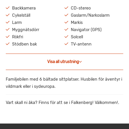
Backkamera
CD-stereo
Cykelställ
Gaslarm/Narkoslarm
Larm
Markis
Myggnätsdörr
Navigator (GPS)
Rökfri
Solcell
Stödben bak
TV-antenn
Visa all utrustning
Familjebilen med 6 bältade sittplatser. Husbilen för äventyr i
vildmark eller i sydeuropa.
Vart skall ni åka? Finns för att se i Falkenberg! Välkommen!.