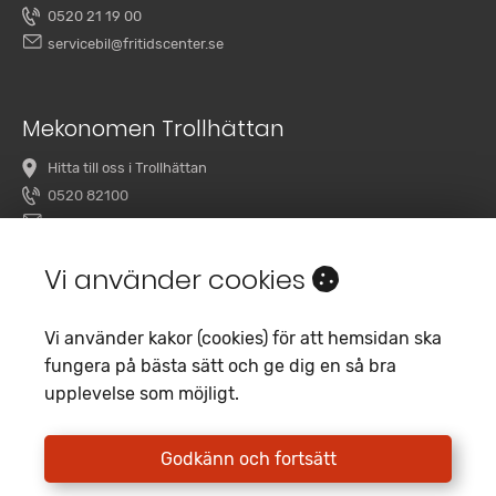
0520 21 19 00
servicebil@fritidscenter.se
Mekonomen Trollhättan
Hitta till oss i Trollhättan
0520 82100
overby@mekonomenbilverkstad.se
Vi använder cookies
Vi använder kakor (cookies) för att hemsidan ska
fungera på bästa sätt och ge dig en så bra
upplevelse som möjligt.
Copyright 2020 Fritidscenter
Empori CMS
Godkänn och fortsätt