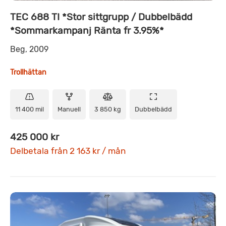
TEC 688 TI *Stor sittgrupp / Dubbelbädd
*Sommarkampanj Ränta fr 3.95%*
Beg, 2009
Trollhättan
11 400 mil
Manuell
3 850 kg
Dubbelbädd
425 000 kr
Delbetala från 2 163 kr / mån