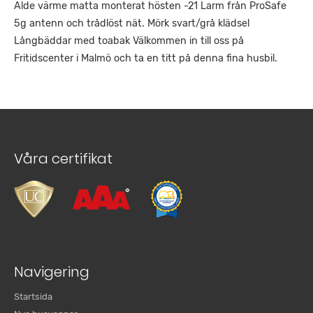
Alde värme matta monterat hösten -21 Larm från ProSafe
5g antenn och trådlöst nät. Mörk svart/grå klädsel
Långbäddar med toabak Välkommen in till oss på
Fritidscenter i Malmö och ta en titt på denna fina husbil.
Våra certifikat
Navigering
Startsida