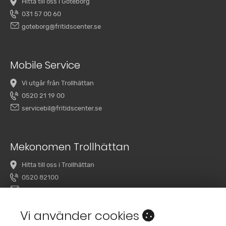
Hitta till oss i Göteborg
031 57 00 60
goteborg@fritidscenter.se
Mobile Service
Vi utgår från Trollhättan
0520 21 19 00
servicebil@fritidscenter.se
Mekonomen Trollhättan
Hitta till oss i Trollhättan
0520 82100
overby@mekonomenbilverkstad.se
Vi använder cookies