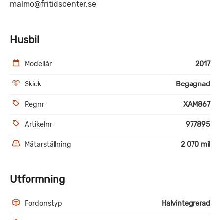
malmo@fritidscenter.se
Husbil
Modellår
2017
Skick
Begagnad
Regnr
XAM867
Artikelnr
977895
Mätarställning
2 070 mil
Utformning
Fordonstyp
Halvintegrerad