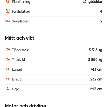
Planlösning
Långbäddar
Färdplatser
4
Sovplatser
2
Mått och vikt
Tjänstevikt
3 316 kg
Totalvikt
3 850 kg
Längd
743 cm
Bredd
232 cm
Höjd
293 cm
Motor och drivlina