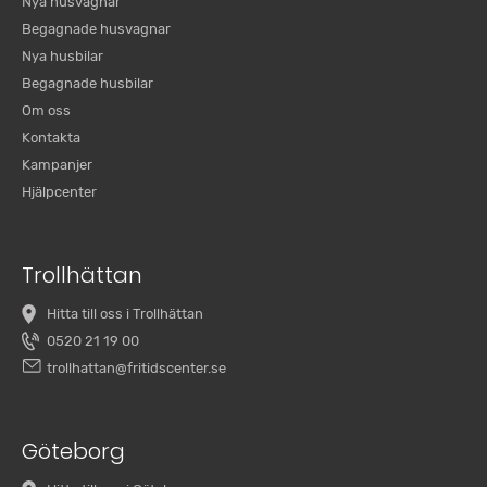
Nya husvagnar
Begagnade husvagnar
Nya husbilar
Begagnade husbilar
Om oss
Kontakta
Kampanjer
Hjälpcenter
Trollhättan
Hitta till oss i Trollhättan
0520 21 19 00
trollhattan@fritidscenter.se
Göteborg